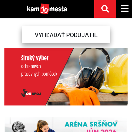
VYHĽADAŤ PODUJATIE
Previous
Next