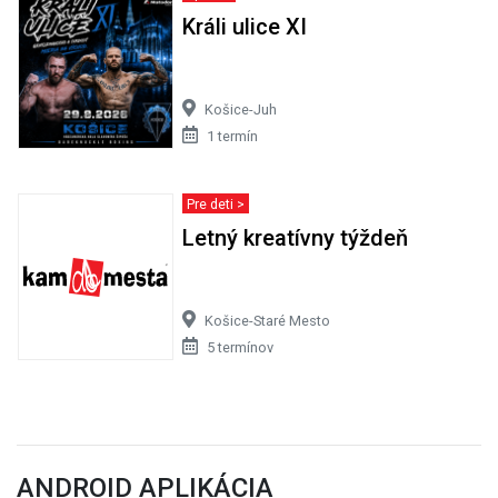
Králi ulice XI
Košice-Juh
1 termín
Pre deti >
Letný kreatívny týždeň
Košice-Staré Mesto
5 termínov
ANDROID APLIKÁCIA