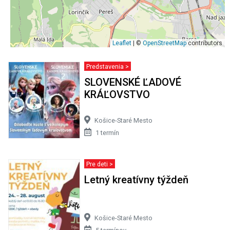
Leaflet
| ©
OpenStreetMap
contributors
Predstavenia >
SLOVENSKÉ ĽADOVÉ
KRÁĽOVSTVO
Košice-Staré Mesto
1 termín
Pre deti >
Letný kreatívny týždeň
Košice-Staré Mesto