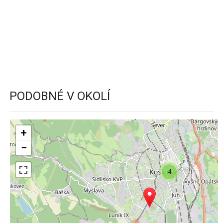
PODOBNÉ V OKOLÍ
+
−
4