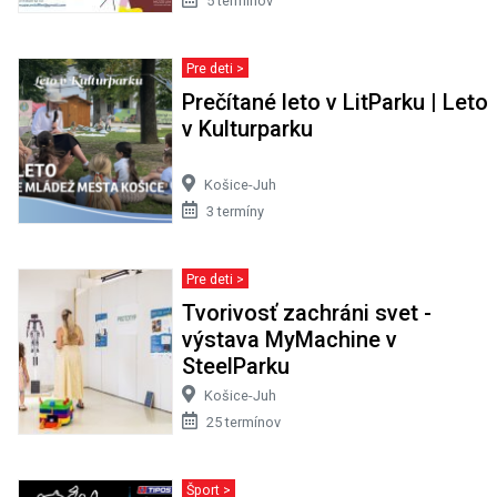
5 termínov
Pre deti >
Prečítané leto v LitParku | Leto
v Kulturparku
Košice-Juh
3 termíny
Pre deti >
Tvorivosť zachráni svet -
výstava MyMachine v
SteelParku
Košice-Juh
25 termínov
Šport >