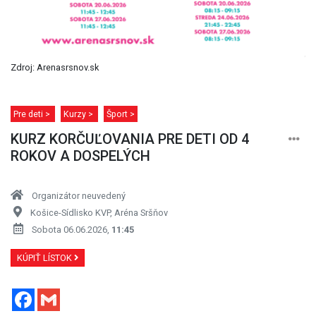
Zdroj: Arenasrsnov.sk
Pre deti >
Kurzy >
Šport >
KURZ KORČUĽOVANIA PRE DETI OD 4
ROKOV A DOSPELÝCH
Organizátor neuvedený
Košice-Sídlisko KVP, Aréna Sršňov
Sobota 06.06.2026,
11:45
KÚPIŤ LÍSTOK
Facebook
Gmail