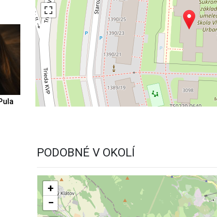
Pula
PODOBNÉ V OKOLÍ
+
−