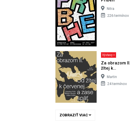
Nitra
226 termínov
Výstavy >
Za obrazom II
žltej k…
Martin
24 termínov
ZOBRAZIŤ VIAC