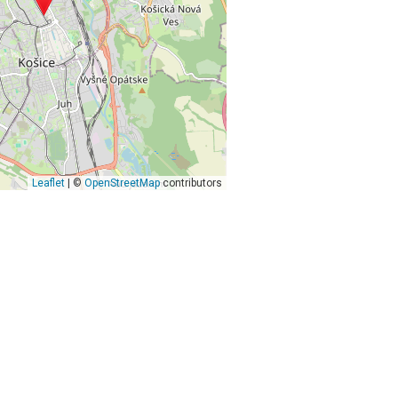
Leaflet
| ©
OpenStreetMap
contributors