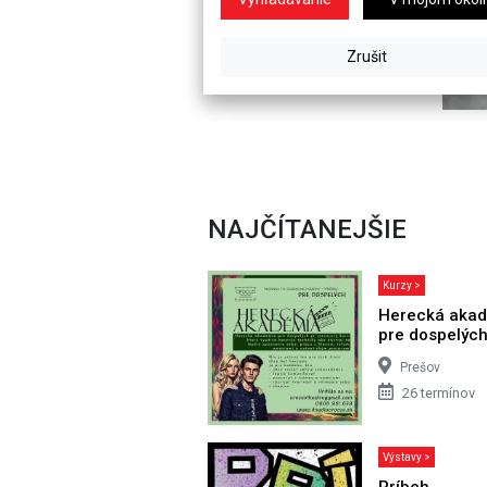
NAJČÍTANEJŠIE
Kurzy >
Herecká aka
pre dospelýc
Prešov
26 termínov
Výstavy >
Príbeh