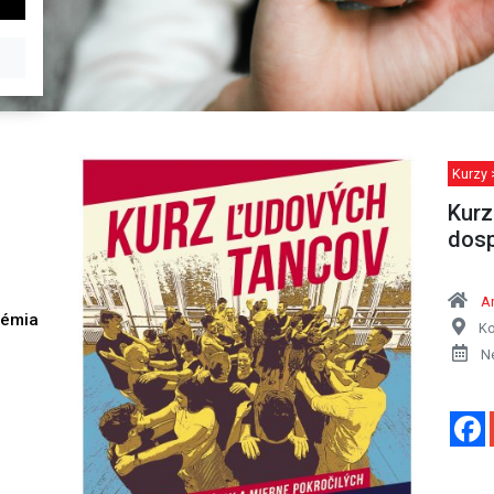
Kurzy 
Kurz
dosp
A
démia
Ko
h
N