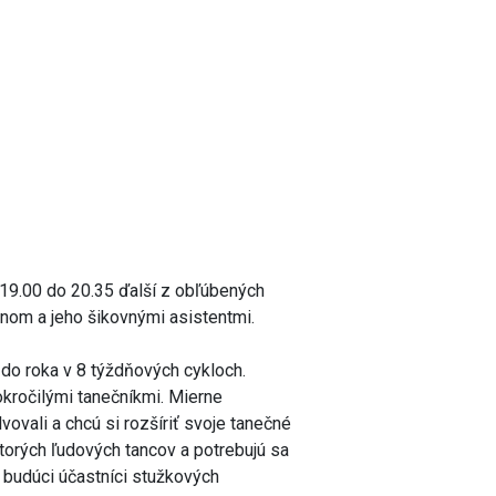
19.00 do 20.35 ďalší z obľúbených
om a jeho šikovnými asistentmi.
 do roka v 8 týždňových cykloch.
okročilými tanečníkmi. Mierne
lvovali a chcú si rozšíriť svoje tanečné
ektorých ľudových tancov a potrebujú sa
 budúci účastníci stužkových