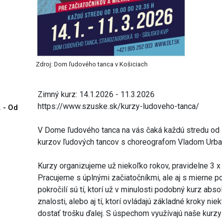
Zdroj: Dom ľudového tanca v Košiciach
Zimný kurz: 14.1.2026 - 11.3.2026
https://www.szuske.sk/kurzy-ludoveho-tanca/
. - Od
V Dome ľudového tanca na vás čaká každú stredu od 
kurzov ľudových tancov s choreografom Vladom Urban
Kurzy organizujeme už niekoľko rokov, pravidelne 3 x
Pracujeme s úplnými začiatočníkmi, ale aj s mierne p
pokročilí sú tí, ktorí už v minulosti podobný kurz abso
znalosti, alebo aj tí, ktorí ovládajú základné kroky ni
dostať trošku ďalej. S úspechom využívajú naše kurzy