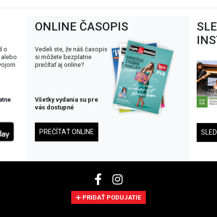
ONLINE ČASOPIS
SL
IN
d o
Vedeli ste, že náš časopis
 alebo
si môžete bezplatne
svojom
prečítať aj online?
atne
Všetky vydania su pre
vás dostupné
PREČÍTAŤ ONLINE
SLE
PRIDAŤ PODUJATIE