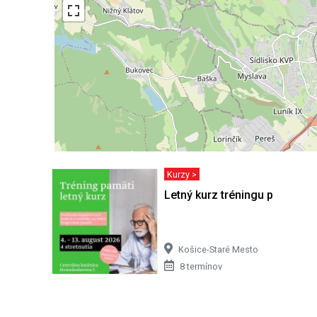
Kurzy >
Letný kurz tréningu pamäti
Košice-Staré Mesto
8 termínov