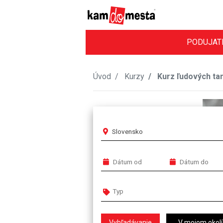
PODUJAT
Úvod
Kurzy
Kurz ľudových ta
Slovensko
V mojom okolí