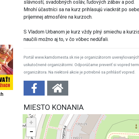
slávností, svadobných osláv, ľudových zábav a pod.
Mnohí účastníci sa na kurz prihlasujú viackrát po sebe
príjemnej atmosfére na kurzoch.
S Vladom Urbanom je kurz vždy plný smiechu a kurzis
naučili možno aj to, v čo vôbec nedúfali.
Portál www.kamdomesta.sk nie je organizátorom uverejňovanýc
uskutočnené organizátormi. Odporúčame preveriť si vopred term
organizátora. Na niektoré akcie je potrebné sa prihlásiť vopred.
ch
MIESTO KONANIA
+
−