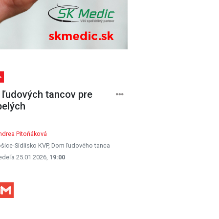
>
 ľudových tancov pre
elých
ndrea Pitoňáková
šice-Sídlisko KVP, Dom ľudového tanca
edeľa 25.01.2026,
19:00
Facebook
Gmail