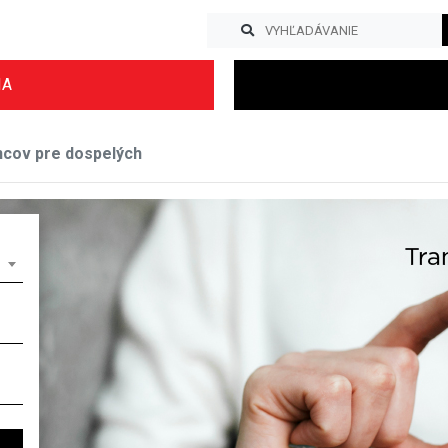
IA
ncov pre dospelých
Previous