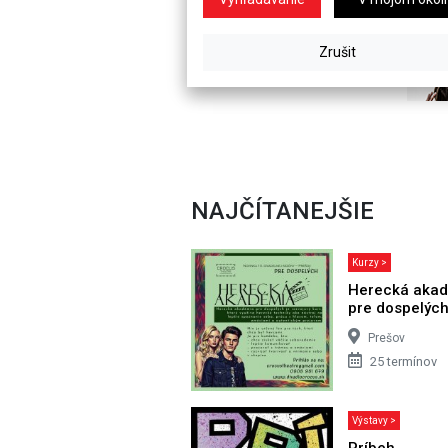
NAJČÍTANEJŠIE
Kurzy >
Herecká aka
pre dospelýc
Prešov
25 termínov
Výstavy >
Príbeh