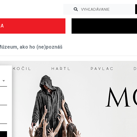
IA
 Múzeum, ako ho (ne)poznáš
Previous