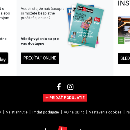
IN
d o
Vedeli ste, že náš časopis
 alebo
si môžete bezplatne
svojom
prečítať aj online?
atne
Všetky vydania su pre
vás dostupné
PREČÍTAŤ ONLINE
SLE
PRIDAŤ PODUJATIE
y
Na stiahnutie
Pridať podujatie
VOP a GDPR
Nastavenia cookies
Na