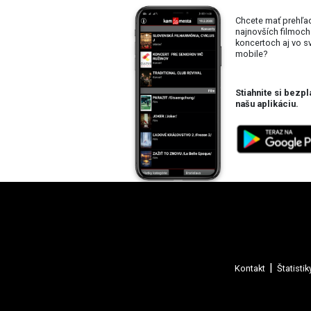
Chcete mať prehľa
najnovších filmoch
koncertoch aj vo 
mobile?
Stiahnite si bezpl
našu aplikáciu.
Kontakt
Štatistik