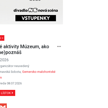
i >
é aktivity Múzeum, ako
ne)poznáš
.2026
rganizátor neuvedený
mavská Sobota,
Gemersko-malohontské
m
reda 08.07.2026
Ť LÍSTOK
Facebook
Gmail