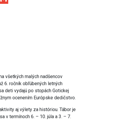
á na všetkých malých nadšencov
ž 6. ročník obľúbených letných
sa deti vydajú po stopách Gotickej
stížnym ocenením Európske dedičstvo.
tivity aj výlety za históriou. Tábor je
 v termínoch 6. – 10. júla a 3. – 7.