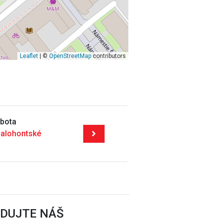
Leaflet
| ©
OpenStreetMap
contributors
bota
alohontské
EDUJTE NÁŠ