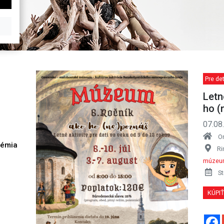
Pre det
Letn
ho (
07.08
O
démia
Ri
h
múzeu
St
KÚPI