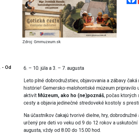
Zdroj: Gmmuzeum.sk
. - Od
6. – 10. júla a 3. – 7. augusta
Leto plné dobrodružstiev, objavovania a zábavy čak
histórie! Gemersko-malohontské múzeum pripravilo u
aktivít
Múzeum, ako ho (ne)poznáš
, počas ktorých 
cesty a objavia jedinečné stredoveké kostoly s pre
Na účastníkov čakajú tvorivé dielne, hry, dobrodružné ak
určený pre deti vo veku od 9 do 12 rokov a uskutoční sa
augusta, vždy od 8.00 do 15.00 hod.