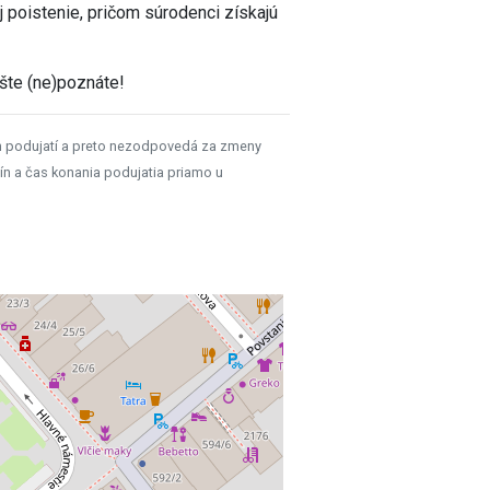
j poistenie, pričom súrodenci získajú
ešte (ne)poznáte!
h podujatí a preto nezodpovedá za zmeny
ín a čas konania podujatia priamo u