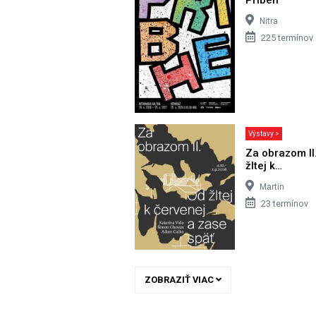
Nitra
225 termínov
Výstavy >
Za obrazom II
žltej k…
Martin
23 termínov
ZOBRAZIŤ VIAC