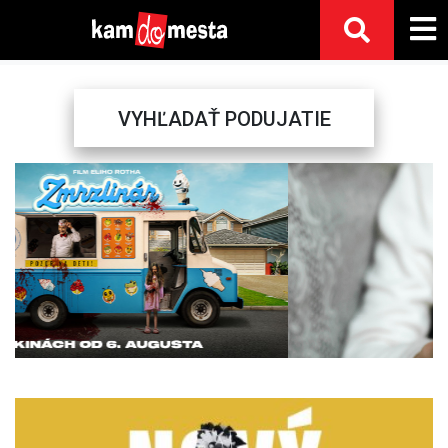
VYHĽADAŤ PODUJATIE
Previous
Next