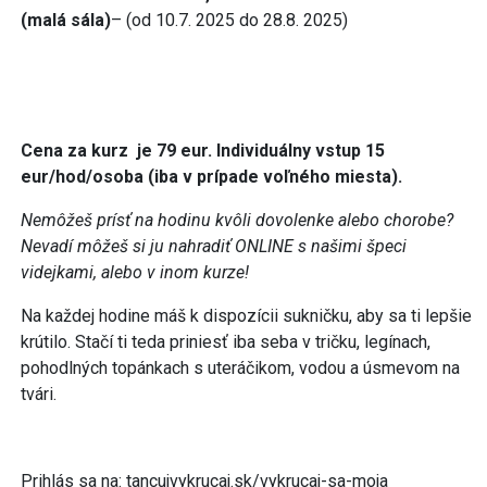
(malá sála)
– (od 10.7. 2025 do 28.8. 2025)
Cena za kurz je 79 eur. Individuálny vstup 15
eur/hod/osoba (iba v prípade voľného miesta).
Nemôžeš prísť na hodinu kvôli dovolenke alebo chorobe?
Nevadí môžeš si ju nahradiť ONLINE s našimi špeci
videjkami, alebo v inom kurze!
Na každej hodine máš k dispozícii sukničku, aby sa ti lepšie
krútilo. Stačí ti teda priniesť iba seba v tričku, legínach,
pohodlných topánkach s uteráčikom, vodou a úsmevom na
tvári.
Prihlás sa na: tancujvykrucaj.sk/vykrucaj-sa-moja