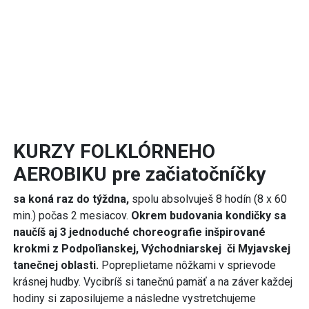
KURZY FOLKLÓRNEHO
AEROBIKU pre začiatočníčky
sa koná raz do týždna,
spolu absolvuješ 8 hodín (8 x 60
min.) počas 2 mesiacov.
Okrem budovania kondičky sa
naučíš aj 3 jednoduché choreografie inšpirované
krokmi z Podpoľianskej, Východniarskej či Myjavskej
tanečnej oblasti.
Popreplietame nôžkami v sprievode
krásnej hudby. Vycibríš si tanečnú pamäť a na záver každej
hodiny si zaposilujeme a následne vystretchujeme