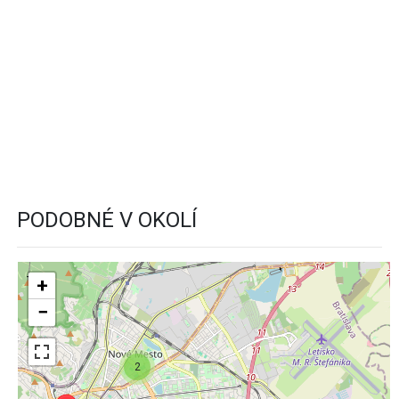
PODOBNÉ V OKOLÍ
+
−
2