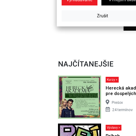
NAJČÍTANEJŠIE
Kurzy >
Herecká aka
pre dospelýc
Prešov
24 termínov
Výstavy >
Príbeh