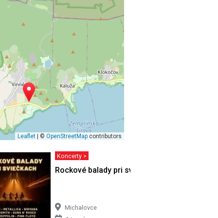
Leaflet
| ©
OpenStreetMap
contributors
Koncerty >
 |
Rockové balady pri sviečkach
Michalovce