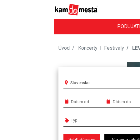
PODUJAT
Úvod
Koncerty
|
Festivaly
LEV
Slovensko
V mojom okolí