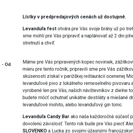
Lístky v predpredajových cenách už dostupné.
Levanduľa fest
otvára pre Vás svoje brány už po tre
sme mohli pre Vás pripraviť a naplánovať až 2 dni pln
stretnutí a chvíľ.
Máme pre Vás pripravených kopec noviniek, zážitkovú
. - Od
mieru pre tento ročník, pripravili sme pre Vás zážitk
skúsenosti získal v parižškej reštaurácií ocenenej 
levanduľové pivo z lokálneho remeselného pivovaru al
vyrobené len pre Vás, našich návštevníkov z dielne t
budete môcť ochutnať unikátne destiláty a miešané dr
levanduľové mohito, alebo levanduľový gin tonic.
Levanduľa Candy Bar
ako naša každoročná súčasť pre
dovolenú závislosť. Tento rok bude pre Vás piecť Ale
SLOVENKO
a Lucka zo svojimi úžasnými francúzskym