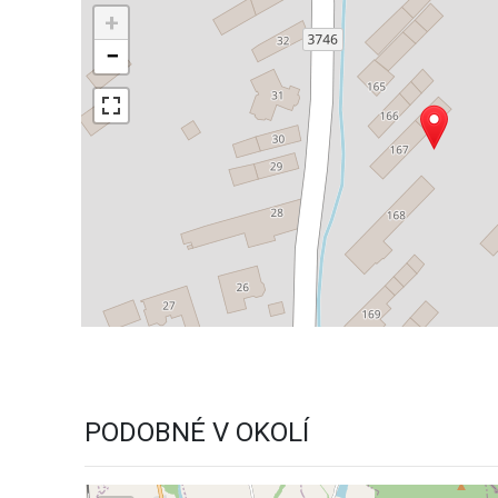
+
−
PODOBNÉ V OKOLÍ