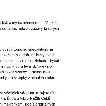
tí krát a my sa nesmierne tešíme, že
é oddychu, radosti, zábavy, krásnych
 gastro zónu so špecialitami na
ovú večeru s kuchárom, ktorý svoje
Michelinskou hviezdou. Nebude chýbať
e napríklad aj levanduľové víno
okajských vinárov. Z dielne BVD
inky a tiež topky z minulého roku
 všetkých Vás, ktorí milujete túto
nka, Ďoďo a Viki z
PEČIE CELÉ
i makronkami, podľa originálnych