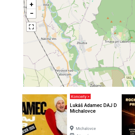
+
−
Koncerty >
Lukáš Adamec DAJ DAJ TOUR
Michalovce
Michalovce