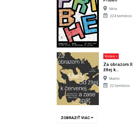
Nitra
224 termínov
Výstavy >
Za obrazom II
žltej k…
Martin
22 termínov
ZOBRAZIŤ VIAC