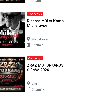
1 termín
Koncerty >
t kapely
Richard Müller Komorný Recitál -
Michalovce
Michalovce
1 termín
Koncerty >
éne ....
ZRAZ MOTORKÁROV ZEMPLÍNSKA
ŠÍRAVA 2026
Vinné
3 termíny