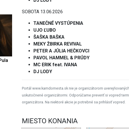
DJ LODY
SOBOTA 13.06.2026
TANEČNÉ VYSTÚPENIA
UJO ĽUBO
ŠAŠKA BAŠKA
MEKY ŽBIRKA REVIVAL
PETER A JÚLIA HEČKOVCI
PAVOL HAMMEL & PRÚDY
Pula
MC ERIK feat. IVANA
DJ LODY
Portál www.kamdomesta.sk nie je organizátorom uverejňovanýc
uskutočnené organizátormi. Odporúčame preveriť si vopred term
organizátora. Na niektoré akcie je potrebné sa prihlásiť vopred.
MIESTO KONANIA