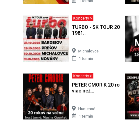
1 termín
Koncerty >
TURBO - SK TOUR 2026 (45 le
1981…
Michalovce
1 termín
Koncerty >
PETER CMORIK 20 rokov na sc
viac než…
Humenné
1 termín