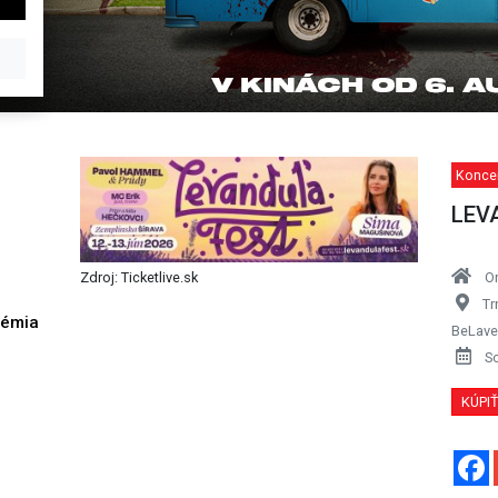
Konce
LEV
O
Zdroj: Ticketlive.sk
Tr
démia
BeLav
h
S
KÚPI