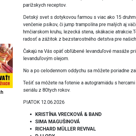
parížskych receptov.
Detský svet s dotykovou farmou s viac ako 15 druhmi 
venčenie psíkov, či jump trampolína pre malých aj väčš
hrnčiarskom kruhu, lezecká stena, skákacie atrakcie.
radosť a zážitok z bezstarostného detstva pre našich
Čakajú na Vás opäť obľúbené levanduľové masáže pria
levanduľovým olejom.
No a po celodennom oddychu sa môžete poriadne zaba
Tešiť sa môžete na fotenie a autogramiádu s hercami 
seriálu z 80tych rokov.
ch
PIATOK 12.06.2026
KRISTÍNA VRECKOVÁ & BAND
SIMA MAGUŠINOVÁ
RICHARD MÜLLER REVIVAL