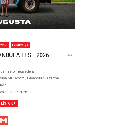
rty >
Festivaly >
ANDUĽA FEST 2026
rganizátor neuvedený
nava pri Laborci, Levanduľová farma
ende
obota 13.06.2026
Ť LÍSTOK
Facebook
Gmail