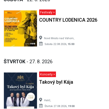
Festivaly >
COUNTRY LODENICA 2026
Nové Mesto nad Váhom,
Sobota 22.08.2026,
15:00
ŠTVRTOK
- 27. 8. 2026
Koncerty >
Takový byl Kája
Halič,
Štvrtok 27.08.2026,
19:00