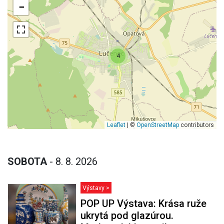
−
4
Leaflet
| ©
OpenStreetMap
contributors
SOBOTA
- 8. 8. 2026
Výstavy >
POP UP Výstava: Krása ruže
ukrytá pod glazúrou.