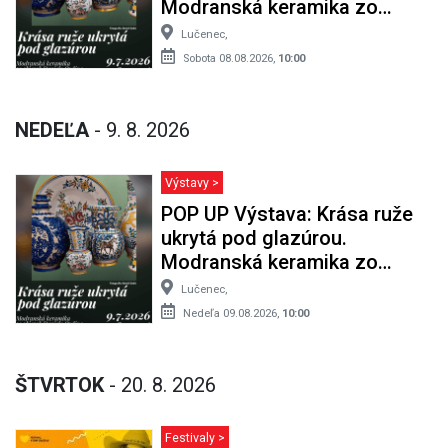
Modranská keramika zo
zbierky Daniela Ozdína
Lučenec,
Sobota 08.08.2026,
10:00
NEDEĽA
- 9. 8. 2026
Výstavy >
POP UP Výstava: Krása ruže
ukrytá pod glazúrou.
Modranská keramika zo
zbierky Daniela Ozdína
Lučenec,
Nedeľa 09.08.2026,
10:00
ŠTVRTOK
- 20. 8. 2026
Festivaly >