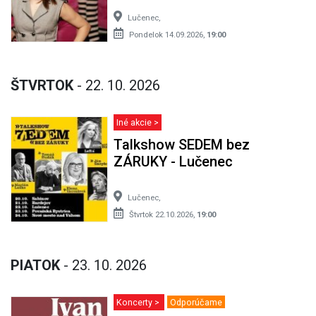
Lučenec,
Pondelok 14.09.2026,
19:00
ŠTVRTOK
- 22. 10. 2026
Iné akcie >
Talkshow SEDEM bez
ZÁRUKY - Lučenec
Lučenec,
Štvrtok 22.10.2026,
19:00
PIATOK
- 23. 10. 2026
Koncerty >
Odporúčame