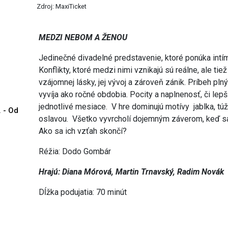
Zdroj: MaxiTicket
MEDZI NEBOM A ŽENOU
Jedinečné divadelné predstavenie, ktoré ponúka intí
Konflikty, ktoré medzi nimi vznikajú sú reálne, ale tiež
vzájomnej lásky, jej vývoj a zároveň zánik. Príbeh pln
vyvíja ako ročné obdobia. Pocity a naplnenosť, či le
jednotlivé mesiace. V hre dominujú motívy jablka, túž
. - Od
oslavou. Všetko vyvrcholí dojemným záverom, keď sa 
Ako sa ich vzťah skončí?
Réžia: Dodo Gombár
Hrajú: Diana Mórová, Martin Trnavský, Radim Novák
Dĺžka podujatia: 70 minút