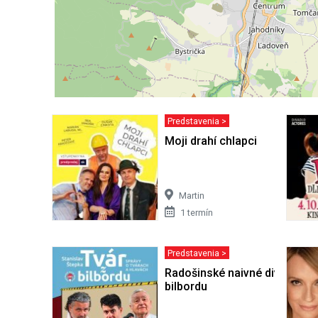
Predstavenia >
Moji drahí chlapci
Martin
1 termín
Predstavenia >
Radošinské naivné divadlo: T
bilbordu