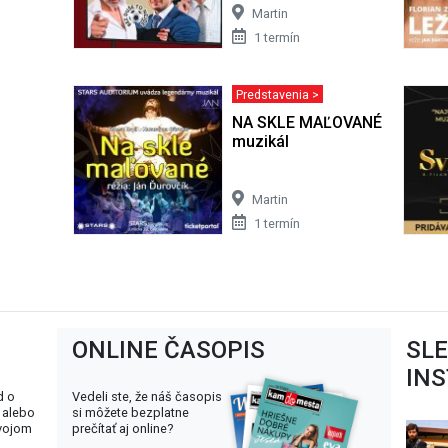
Martin
1 termín
Predstavenia >
NA SKLE MAĽOVANÉ - legend
muzikál
Martin
1 termín
ONLINE ČASOPIS
SL
IN
d o
Vedeli ste, že náš časopis
 alebo
si môžete bezplatne
svojom
prečítať aj online?