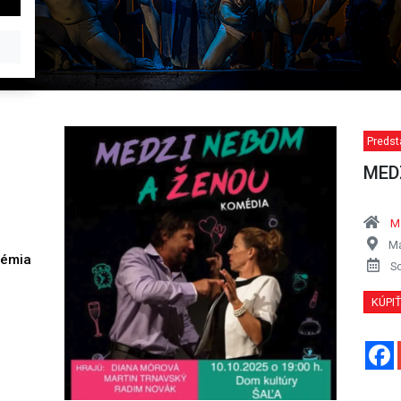
Predst
MED
Ma
Ma
démia
S
h
KÚPI