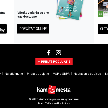
atne
Všetky vydania su pre
vás dostupné
PREČÍTAŤ ONLINE
SLE
PRIDAŤ PODUJATIE
y
Na stiahnutie
Pridať podujatie
VOP a GDPR
Nastavenia cookies
Na
©2026 Autorské práva sú vyhradené.
Brain:IT - Reliable IT solutions