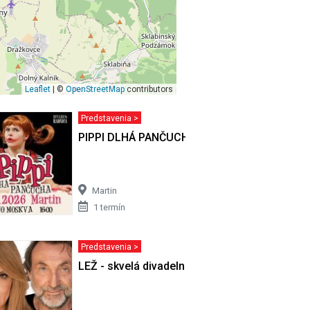
Leaflet
| ©
OpenStreetMap
contributors
Predstavenia >
PIPPI DLHÁ PANČUCHA - Martin
Martin
1 termín
Predstavenia >
vár z
LEŽ - skvelá divadelná komédia