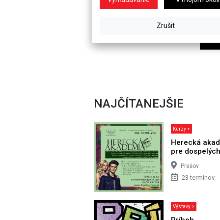
NAJČÍTANEJŠIE
Kurzy >
Herecká aka
pre dospelýc
Prešov
23 termínov
Výstavy >
Príbeh