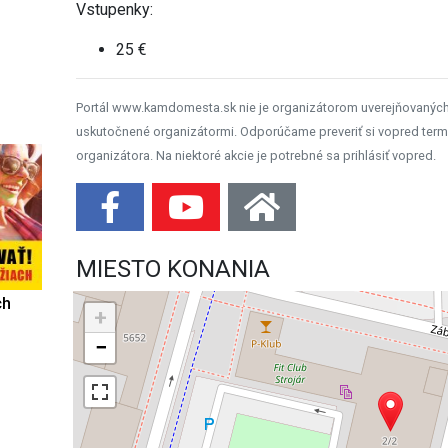
Vstupenky:
25 €
Portál www.kamdomesta.sk nie je organizátorom uverejňovanýc
uskutočnené organizátormi. Odporúčame preveriť si vopred term
organizátora. Na niektoré akcie je potrebné sa prihlásiť vopred.
MIESTO KONANIA
ch
+
−