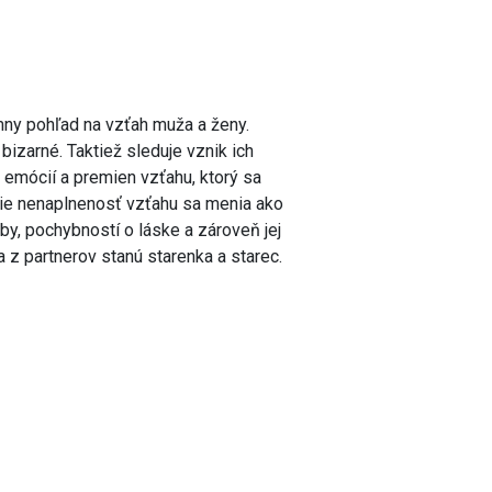
mny pohľad na vzťah muža a ženy.
 bizarné. Taktiež sleduje vznik ich
ý emócií a premien vzťahu, ktorý sa
pšie nenaplnenosť vzťahu sa menia ako
by, pochybností o láske a zároveň jej
z partnerov stanú starenka a starec.