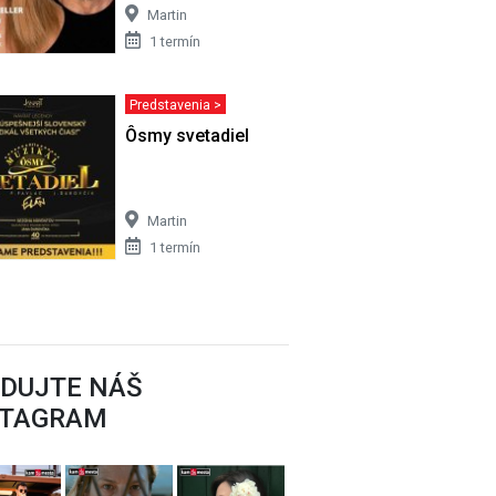
Martin
1 termín
Predstavenia >
árny
Ôsmy svetadiel
Martin
1 termín
EDUJTE NÁŠ
STAGRAM