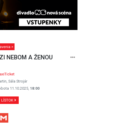
avenia >
ZI NEBOM A ŽENOU
xiTicket
rtin, Sála Strojár
obota 11.10.2025,
18:00
Ť LÍSTOK
Facebook
Gmail