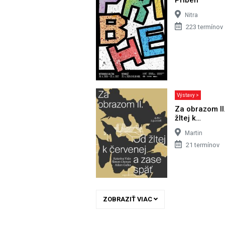
Nitra
223 termínov
Výstavy >
Za obrazom II
žltej k…
Martin
21 termínov
ZOBRAZIŤ VIAC