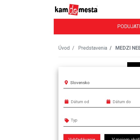
PODUJAT
Úvod
Predstavenia
MEDZI NE
Slovensko
V mojom okolí