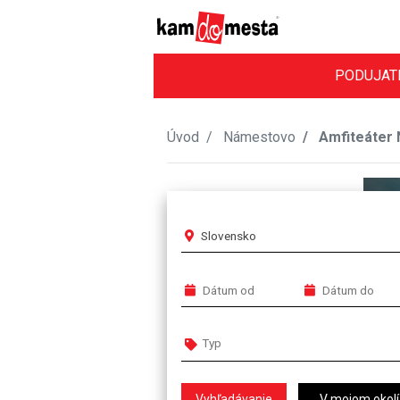
PODUJAT
Úvod
Námestovo
Amfiteáter
Slovensko
V mojom okolí