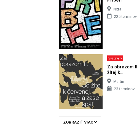
Nitra
225 termínov
Výstavy >
Za obrazom II
žltej k…
Martin
23 termínov
ZOBRAZIŤ VIAC