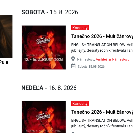
SOBOTA
- 15. 8. 2026
Koncerty
Tanečno 2026 - Multižánrový
ENGLISH TRANSLATION BELOW. Veľmi nás teší, že pre vás začíname pripravovať
jubilejný, desiaty ročník festivalu 
Námestovo,
Amfiteáter Námestovo
Pula
Sobota 15.08.2026
NEDEĽA
- 16. 8. 2026
Koncerty
Tanečno 2026 - Multižánrový
ENGLISH TRANSLATION BELOW. Veľmi nás teší, že pre vás začíname pripravovať
jubilejný, desiaty ročník festivalu 