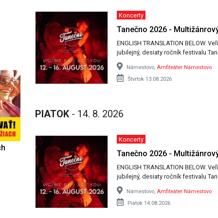
Koncerty
Tanečno 2026 - Multižánrový
ENGLISH TRANSLATION BELOW. Veľmi nás teší, že pre vás začíname pripravovať
jubilejný, desiaty ročník festivalu 
Námestovo,
Amfiteáter Námestovo
Štvrtok 13.08.2026
PIATOK
- 14. 8. 2026
Koncerty
ch
Tanečno 2026 - Multižánrový
ENGLISH TRANSLATION BELOW. Veľmi nás teší, že pre vás začíname pripravovať
jubilejný, desiaty ročník festivalu 
Námestovo,
Amfiteáter Námestovo
Piatok 14.08.2026