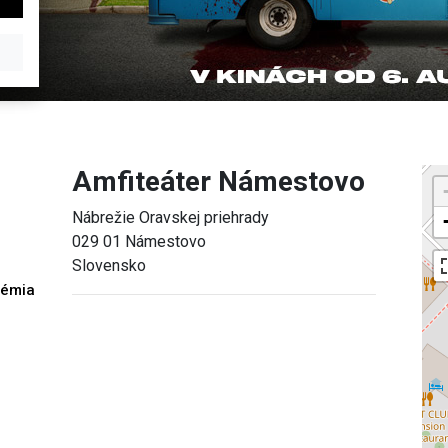
Amfiteáter Námestovo
Nábrežie Oravskej priehrady
029 01 Námestovo
Slovensko
démia
h