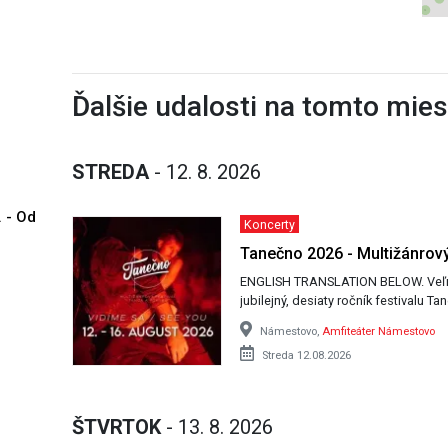
Ďalšie udalosti na tomto mie
STREDA
- 12. 8. 2026
. - Od
Koncerty
Tanečno 2026 - Multižánrový
ENGLISH TRANSLATION BELOW. Veľmi nás teší, že pre vás začíname pripravovať
jubilejný, desiaty ročník festivalu 
Námestovo,
Amfiteáter Námestovo
Streda 12.08.2026
ŠTVRTOK
- 13. 8. 2026