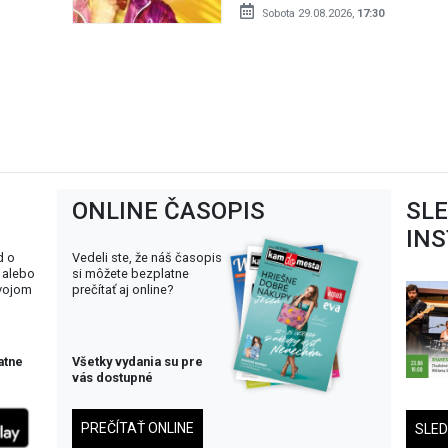
Sobota 29.08.2026,
17:30
ONLINE ČASOPIS
SL
IN
d o
Vedeli ste, že náš časopis
 alebo
si môžete bezplatne
svojom
prečítať aj online?
atne
Všetky vydania su pre
vás dostupné
PREČÍTAŤ ONLINE
SLE