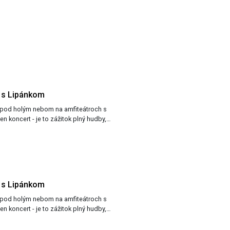
 s Lipánkom
 pod holým nebom na amfiteátroch s
en koncert - je to zážitok plný hudby,…
 s Lipánkom
 pod holým nebom na amfiteátroch s
en koncert - je to zážitok plný hudby,…