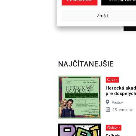
NAJČÍTANEJŠIE
Kurzy >
Herecká aka
pre dospelýc
Prešov
25 termínov
Výstavy >
Príbeh