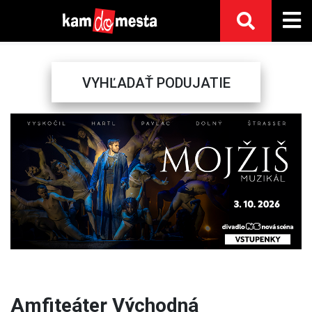
VYHĽADAŤ PODUJATIE
Previous
Next
Amfiteáter Východná