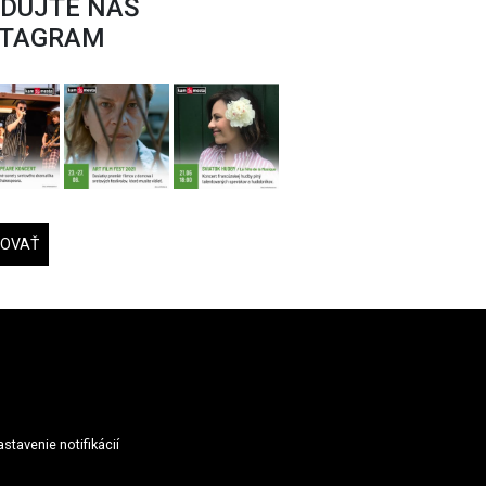
EDUJTE NÁŠ
STAGRAM
DOVAŤ
stavenie notifikácií