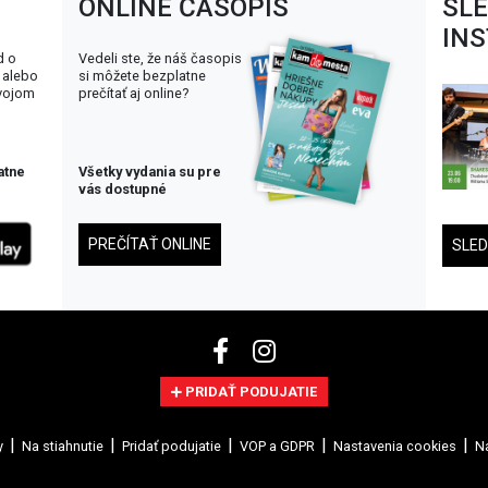
ONLINE ČASOPIS
SL
IN
d o
Vedeli ste, že náš časopis
 alebo
si môžete bezplatne
svojom
prečítať aj online?
atne
Všetky vydania su pre
vás dostupné
PREČÍTAŤ ONLINE
SLE
PRIDAŤ PODUJATIE
y
Na stiahnutie
Pridať podujatie
VOP a GDPR
Nastavenia cookies
Na