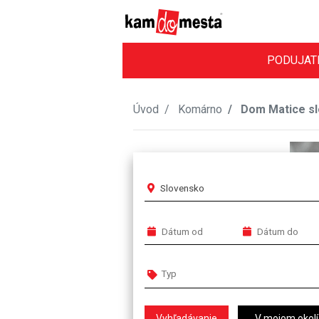
PODUJAT
Úvod
Komárno
Dom Matice s
Slovensko
V mojom okolí