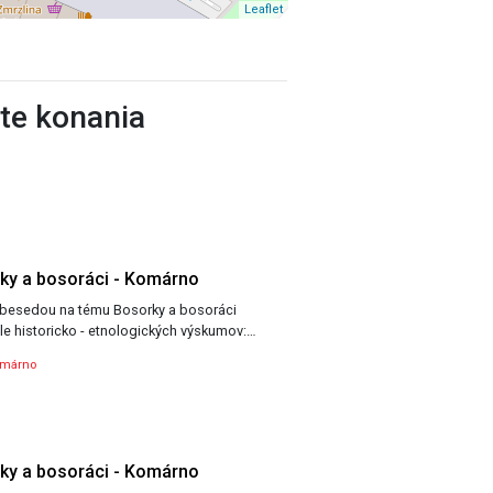
Leaflet
ste konania
y a bosoráci - Komárno
esedou na tému Bosorky a bosoráci
le historicko - etnologických výskumov:…
omárno
y a bosoráci - Komárno