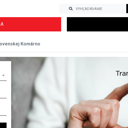
IA
lovenskej Komárno
Previous