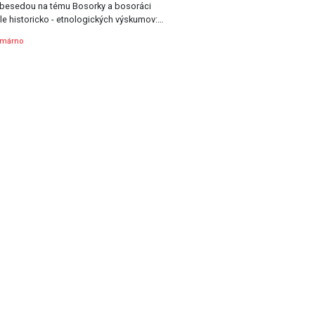
esedou na tému Bosorky a bosoráci
le historicko - etnologických výskumov:…
omárno