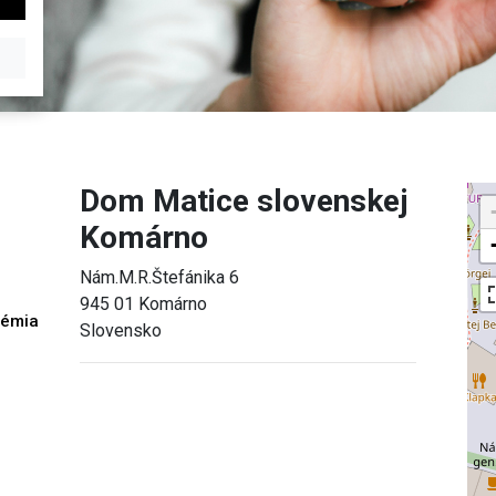
Dom Matice slovenskej
Komárno
Nám.M.R.Štefánika 6
945 01 Komárno
démia
Slovensko
h