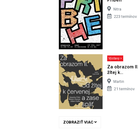
Nitra
223 termínov
Výstavy >
Za obrazom II
žltej k…
Martin
21 termínov
ZOBRAZIŤ VIAC