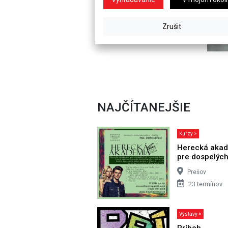
NAJČÍTANEJŠIE
Kurzy >
Herecká aka
pre dospelýc
Prešov
23 termínov
Výstavy >
Príbeh