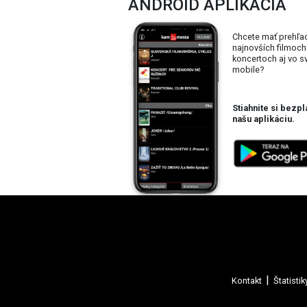
ANDROID APLIKÁCIA
Chcete mať prehľa
najnovších filmoch
koncertoch aj vo 
mobile?
Stiahnite si bezpl
našu aplikáciu.
Kontakt
Štatistik