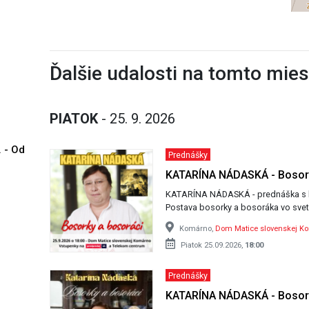
Ďalšie udalosti na tomto mie
PIATOK
- 25. 9. 2026
. - Od
Prednášky
KATARÍNA NÁDASKÁ - Bosork
KATARÍNA NÁDASKÁ - prednáška s b
Postava bosorky a bosoráka vo svet
Komárno,
Dom Matice slovenskej K
Piatok 25.09.2026,
18:00
Prednášky
KATARÍNA NÁDASKÁ - Bosork