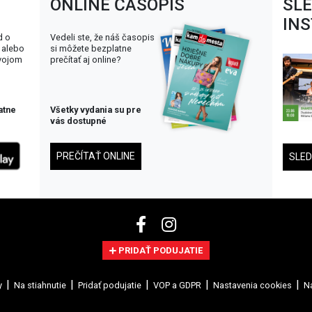
ONLINE ČASOPIS
SL
IN
d o
Vedeli ste, že náš časopis
 alebo
si môžete bezplatne
svojom
prečítať aj online?
atne
Všetky vydania su pre
vás dostupné
PREČÍTAŤ ONLINE
SLE
PRIDAŤ PODUJATIE
y
Na stiahnutie
Pridať podujatie
VOP a GDPR
Nastavenia cookies
Na