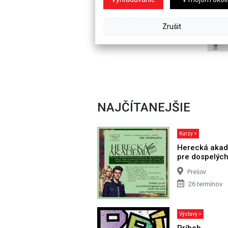
NAJČÍTANEJŠIE
Kurzy >
Herecká aka
pre dospelýc
Prešov
26 termínov
Výstavy >
Príbeh