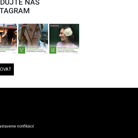
EDUJTE NÁŠ
STAGRAM
DOVAŤ
stavenie notifikácií