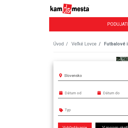
PODUJAT
Úvod
Veľké Lovce
Futbalové 
Slovensko
V mojom okolí