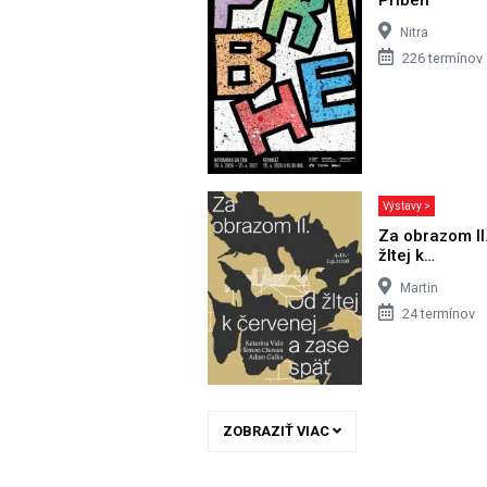
Nitra
226 termínov
Výstavy >
Za obrazom II
žltej k…
Martin
24 termínov
ZOBRAZIŤ VIAC