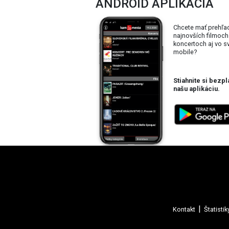
ANDROID APLIKÁCIA
Chcete mať prehľa
najnovších filmoch
koncertoch aj vo 
mobile?
Stiahnite si bezpl
našu aplikáciu.
Kontakt
Štatistik