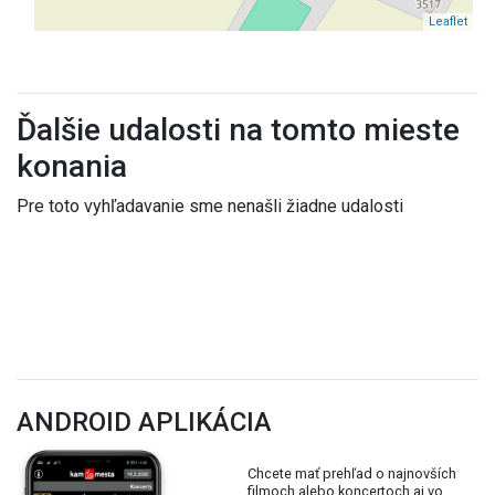
Leaflet
Ďalšie udalosti na tomto mieste
konania
Pre toto vyhľadavanie sme nenašli žiadne udalosti
ANDROID APLIKÁCIA
Chcete mať prehľad o najnovších
filmoch alebo koncertoch aj vo