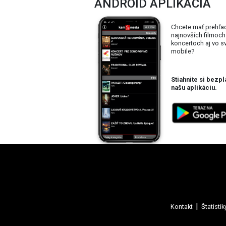
ANDROID APLIKÁCIA
Chcete mať prehľa
najnovších filmoch
koncertoch aj vo 
mobile?
Stiahnite si bezpl
našu aplikáciu.
Kontakt
Štatistik