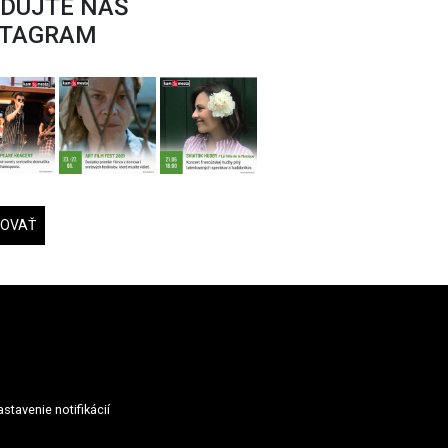
EDUJTE NÁŠ
STAGRAM
DOVAŤ
stavenie notifikácií