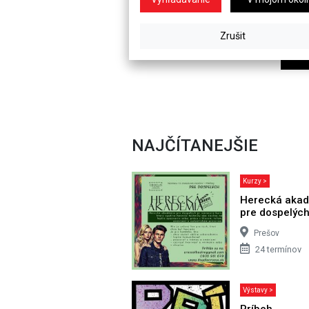
NAJČÍTANEJŠIE
Kurzy >
Herecká aka
pre dospelýc
Prešov
24 termínov
Výstavy >
Príbeh