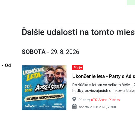
Ďalšie udalosti na tomto mie
SOBOTA
- 29. 8. 2026
. - Od
Párty
Ukončenie leta - Party s Adi
Rozlúčka s letom vo veľkom štýle. Zabudni na povinnosti a zaži noc plnú top
Púchov,
sTC Aréna Púchov
Sobota 29.08.2026,
20:00