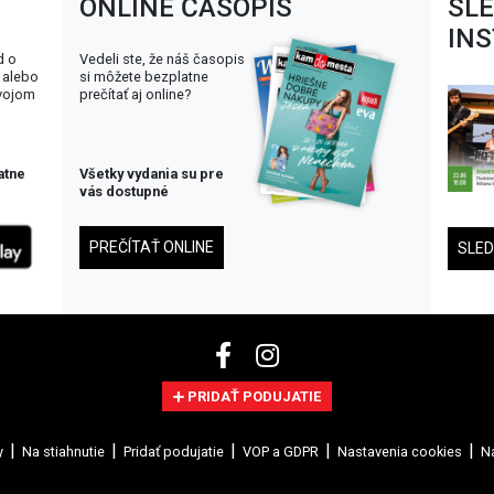
ONLINE ČASOPIS
SL
IN
d o
Vedeli ste, že náš časopis
 alebo
si môžete bezplatne
svojom
prečítať aj online?
atne
Všetky vydania su pre
vás dostupné
PREČÍTAŤ ONLINE
SLE
PRIDAŤ PODUJATIE
y
Na stiahnutie
Pridať podujatie
VOP a GDPR
Nastavenia cookies
Na