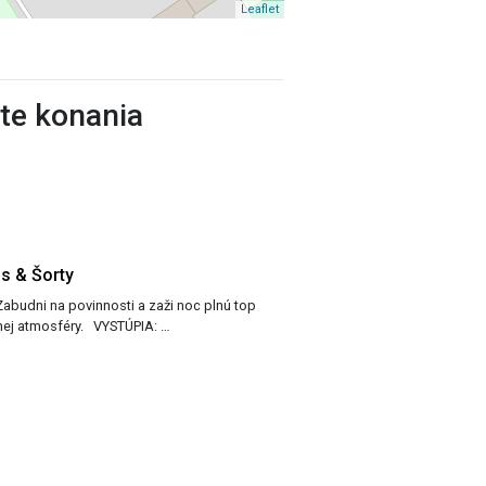
Leaflet
ste konania
ss & Šorty
hudby, osviežujúcich drinkov a šialenej atmosféry. VYSTÚPIA: …