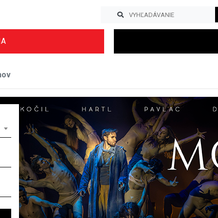
IA
hov
Previous