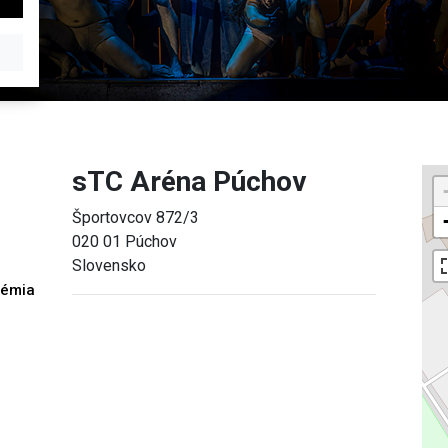
sTC Aréna Púchov
Športovcov 872/3
020 01 Púchov
Slovensko
démia
h