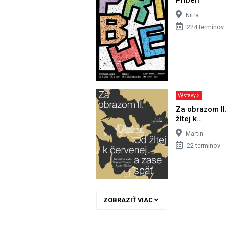
Nitra
224 termínov
Výstavy >
Za obrazom II
žltej k…
Martin
22 termínov
ZOBRAZIŤ VIAC