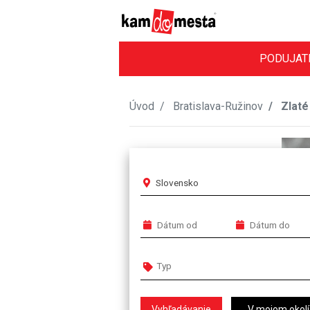
PODUJAT
Úvod
Bratislava-Ružinov
Zlaté
Slovensko
V mojom okolí