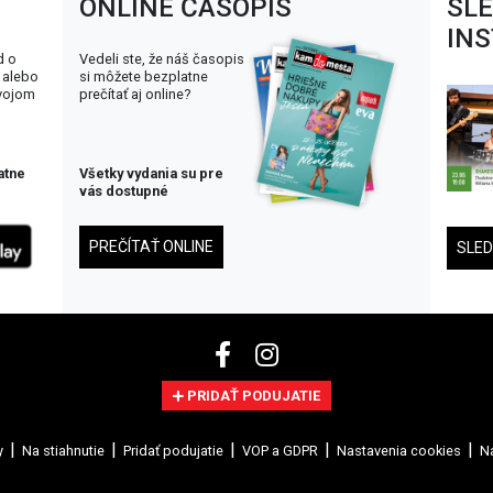
ONLINE ČASOPIS
SL
IN
d o
Vedeli ste, že náš časopis
 alebo
si môžete bezplatne
svojom
prečítať aj online?
atne
Všetky vydania su pre
vás dostupné
PREČÍTAŤ ONLINE
SLE
PRIDAŤ PODUJATIE
y
Na stiahnutie
Pridať podujatie
VOP a GDPR
Nastavenia cookies
Na