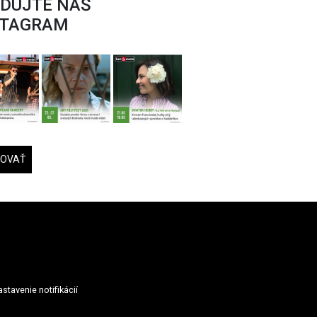
EDUJTE NÁŠ
STAGRAM
DOVAŤ
stavenie notifikácií