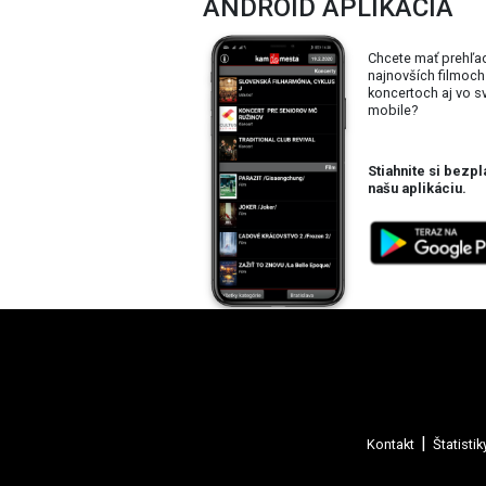
ANDROID APLIKÁCIA
Chcete mať prehľa
najnovších filmoch
koncertoch aj vo 
mobile?
Stiahnite si bezpl
našu aplikáciu.
Kontakt
Štatistik