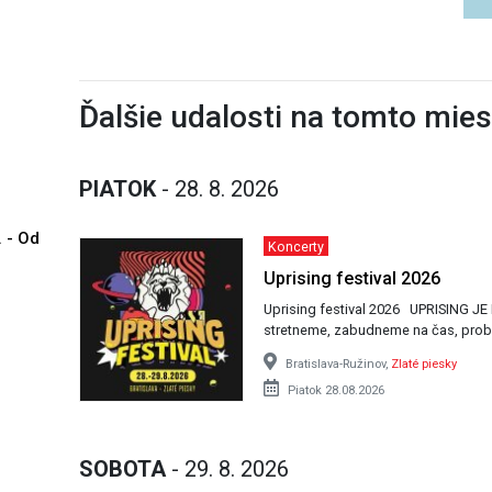
Ďalšie udalosti na tomto mie
PIATOK
- 28. 8. 2026
. - Od
Koncerty
Uprising festival 2026
Uprising festival 2026 UPRISING JE ISTOTKA festival, na ktorom sa vždy všetci
stretneme, zabudneme na čas, prob
Bratislava-Ružinov,
Zlaté piesky
Piatok 28.08.2026
SOBOTA
- 29. 8. 2026