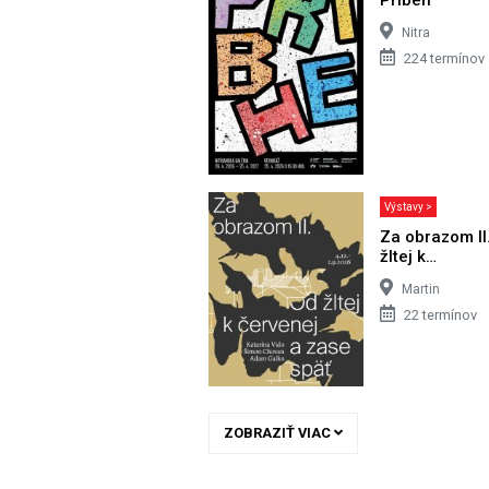
Nitra
224 termínov
Výstavy >
Za obrazom II
žltej k…
Martin
22 termínov
ZOBRAZIŤ VIAC