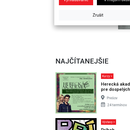
NAJČÍTANEJŠIE
Kurzy >
Herecká aka
pre dospelýc
Prešov
24 termínov
Výstavy >
Príbeh