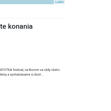
Leaflet
ste konania
lémy a vychutnávame si život…