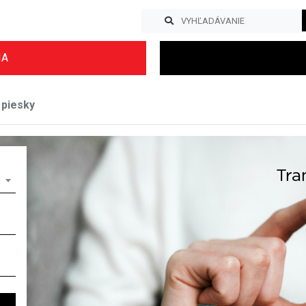
IA
 piesky
Previous