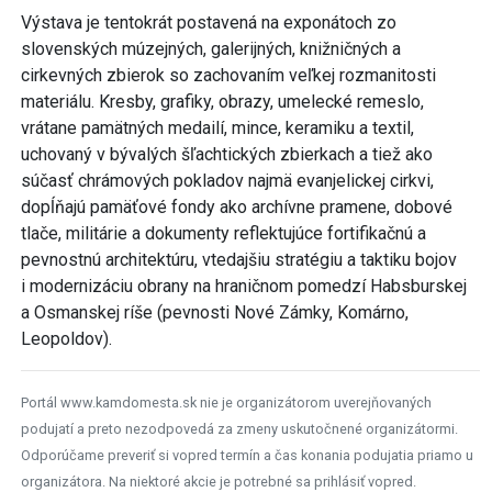
Výstava je tentokrát postavená na exponátoch zo
slovenských múzejných, galerijných, knižničných a
cirkevných zbierok so zachovaním veľkej rozmanitosti
materiálu. Kresby, grafiky, obrazy, umelecké remeslo,
vrátane pamätných medailí, mince, keramiku a textil,
uchovaný v bývalých šľachtických zbierkach a tiež ako
súčasť chrámových pokladov najmä evanjelickej cirkvi,
dopĺňajú pamäťové fondy ako archívne pramene, dobové
tlače, militárie a dokumenty reflektujúce fortifikačnú a
pevnostnú architektúru, vtedajšiu stratégiu a taktiku bojov
i modernizáciu obrany na hraničnom pomedzí Habsburskej
a Osmanskej ríše (pevnosti Nové Zámky, Komárno,
Leopoldov).
Portál www.kamdomesta.sk nie je organizátorom uverejňovaných
podujatí a preto nezodpovedá za zmeny uskutočnené organizátormi.
Odporúčame preveriť si vopred termín a čas konania podujatia priamo u
organizátora. Na niektoré akcie je potrebné sa prihlásiť vopred.