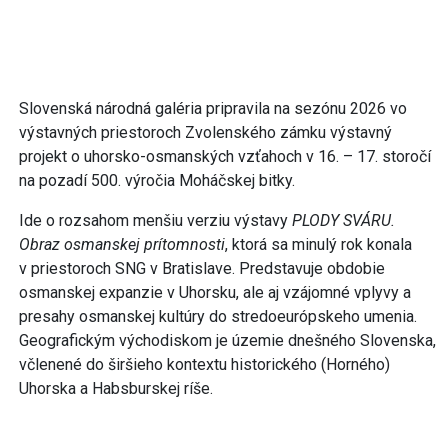
Slovenská národná galéria pripravila na sezónu 2026 vo
výstavných priestoroch Zvolenského zámku výstavný
projekt o uhorsko-osmanských vzťahoch v 16. – 17. storočí
na pozadí 500. výročia Moháčskej bitky.
Ide o rozsahom menšiu verziu výstavy
PLODY SVÁRU.
Obraz osmanskej prítomnosti
, ktorá sa minulý rok konala
v priestoroch SNG v Bratislave. Predstavuje obdobie
osmanskej expanzie v Uhorsku, ale aj vzájomné vplyvy a
presahy osmanskej kultúry do stredoeurópskeho umenia.
Geografickým východiskom je územie dnešného Slovenska,
včlenené do širšieho kontextu historického (Horného)
Uhorska a Habsburskej ríše.