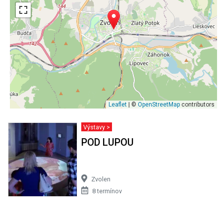
Leaflet
| ©
OpenStreetMap
contributors
Výstavy >
POD LUPOU
Zvolen
8 termínov