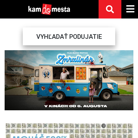
VYHĽADAŤ PODUJATIE
Previous
Next