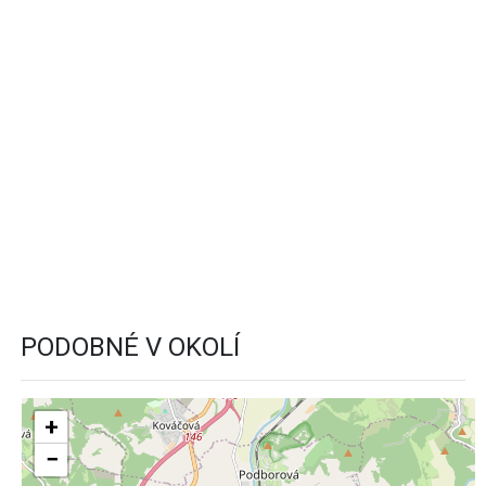
PODOBNÉ V OKOLÍ
+
−