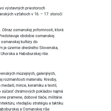
 vo výstavných priestoroch
ských vzťahoch v 16. – 17. storočí
 Obraz osmanskej prítomnosti
, ktorá
. Predstavuje obdobie osmanskej
y osmanskej kultúry do
m je územie dnešného Slovenska,
 Uhorska a Habsburskej ríše.
venských múzejných, galerijných,
j rozmanitosti materiálu. Kresby,
medailí, mince, keramiku a textil,
ko súčasť chrámových pokladov najmä
ívne pramene, dobové tlače, militárie
tektúru, vtedajšiu stratégiu a taktiku
absburskej a Osmanskej ríše