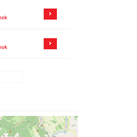
mok
mok