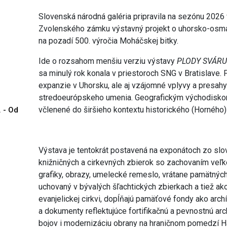
Slovenská národná galéria pripravila na sezónu 2026
Zvolenského zámku výstavný projekt o uhorsko-osman
na pozadí 500. výročia Moháčskej bitky.
Ide o rozsahom menšiu verziu výstavy
PLODY SVÁRU.
sa minulý rok konala v priestoroch SNG v Bratislave
expanzie v Uhorsku, ale aj vzájomné vplyvy a presah
stredoeurópskeho umenia. Geografickým východisko
včlenené do širšieho kontextu historického (Horného)
. - Od
Výstava je tentokrát postavená na exponátoch zo slo
knižničných a cirkevných zbierok so zachovaním veľke
grafiky, obrazy, umelecké remeslo, vrátane pamätných 
uchovaný v bývalých šľachtických zbierkach a tiež a
evanjelickej cirkvi, dopĺňajú pamäťové fondy ako arch
a dokumenty reflektujúce fortifikačnú a pevnostnú archi
bojov i modernizáciu obrany na hraničnom pomedzí H