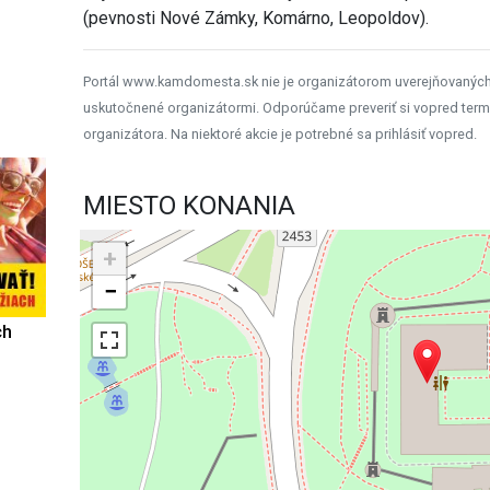
(pevnosti Nové Zámky, Komárno, Leopoldov).
Portál www.kamdomesta.sk nie je organizátorom uverejňovanýc
uskutočnené organizátormi. Odporúčame preveriť si vopred term
organizátora. Na niektoré akcie je potrebné sa prihlásiť vopred.
MIESTO KONANIA
+
−
ch