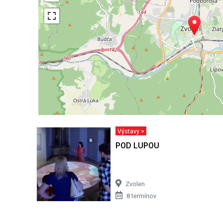
Výstavy >
POD LUPOU
Zvolen
8 termínov