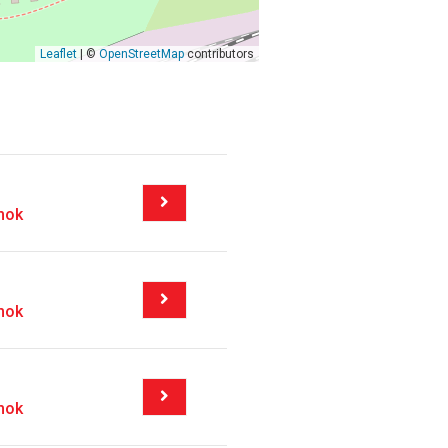
Leaflet
| ©
OpenStreetMap
contributors
mok
mok
mok