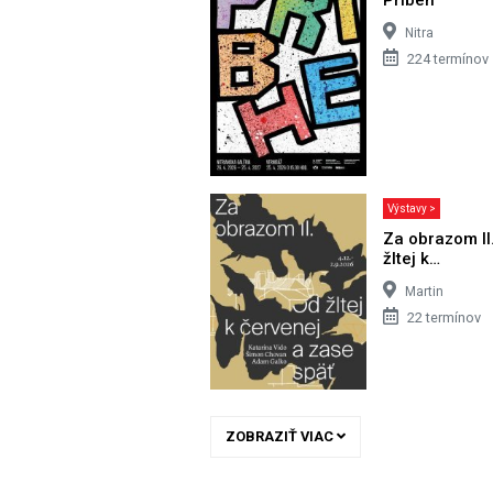
Nitra
224 termínov
Výstavy >
Za obrazom II
žltej k…
Martin
22 termínov
ZOBRAZIŤ VIAC