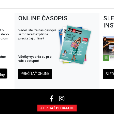
ONLINE ČASOPIS
SL
IN
d o
Vedeli ste, že náš časopis
 alebo
si môžete bezplatne
svojom
prečítať aj online?
atne
Všetky vydania su pre
vás dostupné
PREČÍTAŤ ONLINE
SLE
PRIDAŤ PODUJATIE