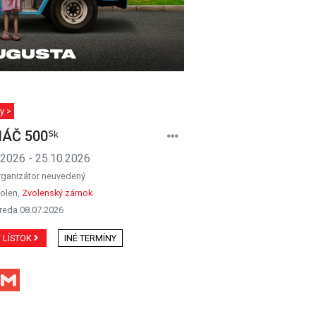
y >
ÁČ 500ᔆᵏ
.2026 - 25.10.2026
rganizátor neuvedený
olen,
Zvolenský zámok
reda 08.07.2026
Ť LÍSTOK
INÉ TERMÍNY
Facebook
Gmail