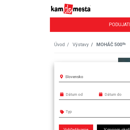
PODUJAT
Úvod
Výstavy
MOHÁČ 500ᔆᵏ
Slovensko
V mojom okolí