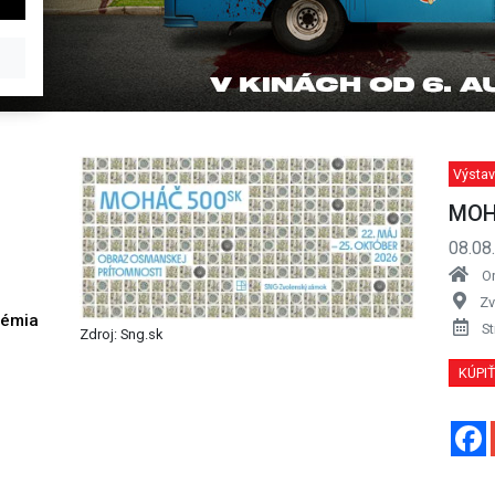
Výstav
MOH
08.08
O
Zv
démia
St
Zdroj: Sng.sk
h
KÚPI