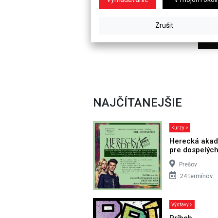
NAJČÍTANEJŠIE
Kurzy >
Herecká aka
pre dospelýc
Prešov
24 termínov
Výstavy >
Príbeh