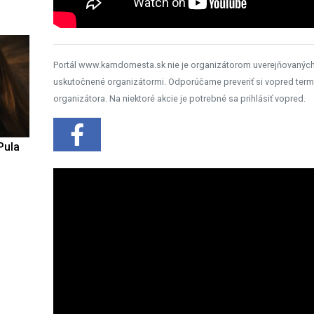
Portál www.kamdomesta.sk nie je organizátorom uverejňovanýc
uskutočnené organizátormi. Odporúčame preveriť si vopred term
organizátora. Na niektoré akcie je potrebné sa prihlásiť vopred.
Pula