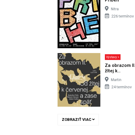
Nitra
226 termínov
Výstavy >
Za obrazom II
žltej k…
Martin
24 termínov
ZOBRAZIŤ VIAC