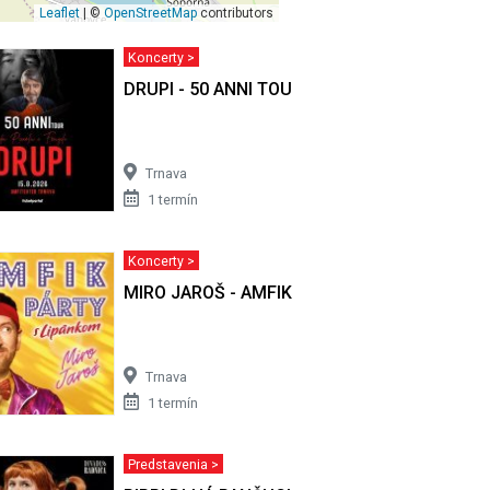
Leaflet
| ©
OpenStreetMap
contributors
Koncerty >
E 2026
DRUPI - 50 ANNI TOUR
Trnava
1 termín
Koncerty >
MIRO JAROŠ - AMFIK PÁRTY s Lipánkom
Trnava
1 termín
Predstavenia >