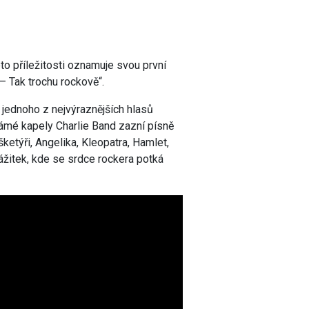
éto příležitosti oznamuje svou první
Tak trochu rockově“.
 jednoho z nejvýraznějších hlasů
mé kapely Charlie Band zazní písně
ketýři, Angelika, Kleopatra, Hamlet,
ážitek, kde se srdce rockera potká