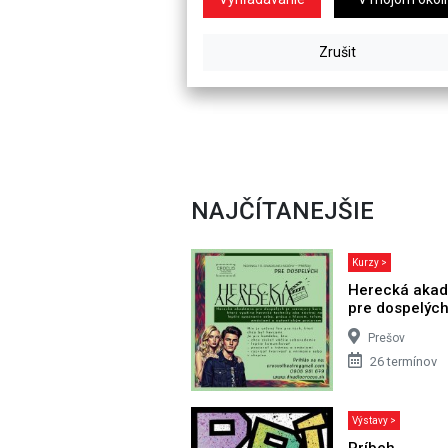
NAJČÍTANEJŠIE
Kurzy >
Herecká aka
pre dospelýc
Prešov
26 termínov
Výstavy >
Príbeh