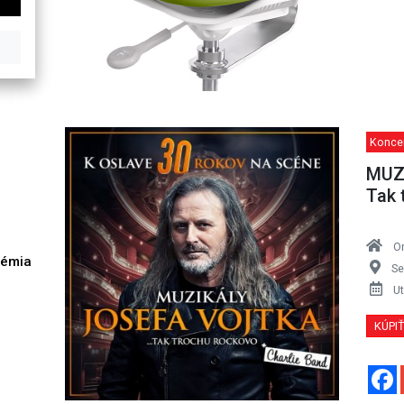
Konce
MUZ
Tak 
O
démia
Se
h
Ut
KÚPI