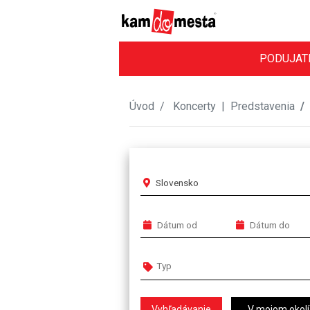
PODUJAT
Úvod
Koncerty
|
Predstavenia
Slovensko
V mojom okolí