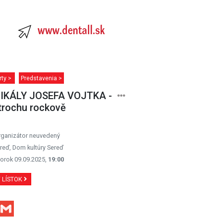
rty >
Predstavenia >
IKÁLY JOSEFA VOJTKA -
trochu rockově
rganizátor neuvedený
reď, Dom kultúry Sereď
orok 09.09.2025,
19:00
Ť LÍSTOK
Facebook
Gmail