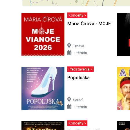
Koncerty >
Mária Čírová - MOJE VIANOC
Trnava
1 termín
Predstavenia >
Popoluška
Sereď
1 termín
Koncerty >