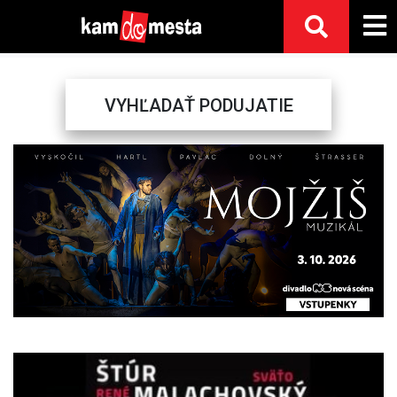
VYHĽADAŤ PODUJATIE
Previous
Next