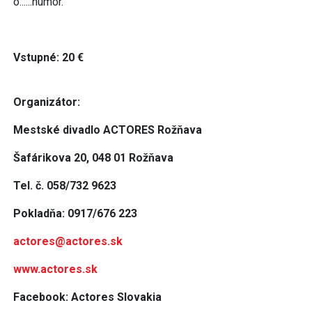
o......humor.“
Vstupné: 20 €
Organizátor:
Mestské divadlo ACTORES Rožňava
Šafárikova 20, 048 01 Rožňava
Tel. č. 058/732 9623
Pokladňa: 0917/676 223
actores@actores.sk
www.actores.sk
Facebook: Actores Slovakia