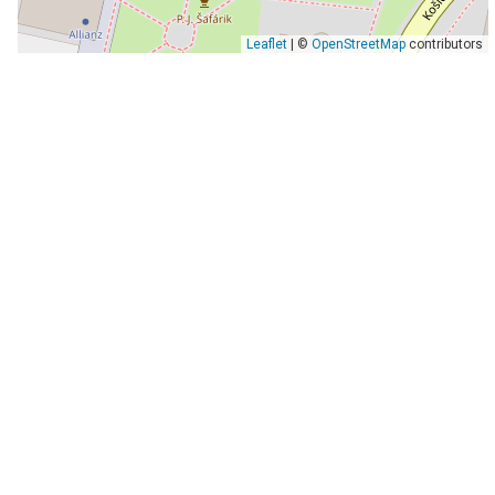
Leaflet
| ©
OpenStreetMap
contributors