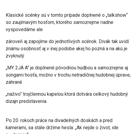
Klasické scénky sú v tomto prípade doplnené o „talkshow“
so zaujímavým hosťom, ktorého samozrejme riadne
vyspovedáme ale
zároveň aj zapojíme do jednotlivých scénok. Divák tak uvidí
známu osobnosť aj v inej podobe akej ho pozná a na akú je
zvyknutý.
„MY 2JA A“ je doplnené pôvodnou hudbou a samozrejme aj
songami hosťa, možno v trochu netradičnej hudobnej úprave,
zahrané
„naživo“ trojčlennou kapelou ktorá dotvára celkový hudobný
dizajn predstavenia.
Po 20. rokoch práce na divadelných doskách a pred
kamerami, sa stále držíme hesla: „Ak nejde o život, ide