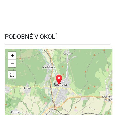
PODOBNÉ V OKOLÍ
+
−