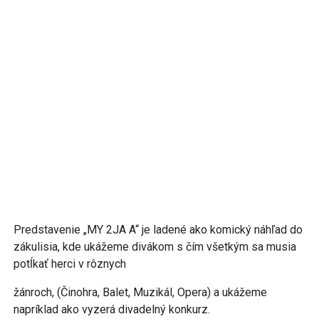
Predstavenie „MY 2JA A“ je ladené ako komický náhľad do
zákulisia, kde ukážeme divákom s čím všetkým sa musia
potĺkať herci v rôznych
žánroch, (Činohra, Balet, Muzikál, Opera) a ukážeme
napríklad ako vyzerá divadelný konkurz.