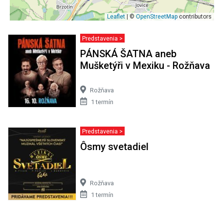
Leaflet
| ©
OpenStreetMap
contributors
Predstavenia >
PÁNSKÁ ŠATNA aneb
Mušketýři v Mexiku - Rožňava
Rožňava
1 termín
Predstavenia >
Ôsmy svetadiel
Rožňava
1 termín