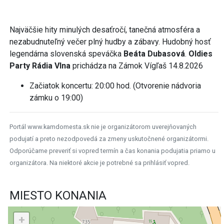
Najväčšie hity minulých desaťročí, tanečná atmosféra a
nezabudnuteľný večer plný hudby a zábavy. Hudobný hosť
legendárna slovenská speváčka
Beáta Dubasová
.
Oldies
Party Rádia Vlna
prichádza na Zámok Vígľaš 14.8.2026
Začiatok koncertu: 20:00 hod. (Otvorenie nádvoria
zámku o 19:00)
Portál www.kamdomesta.sk nie je organizátorom uverejňovaných
podujatí a preto nezodpovedá za zmeny uskutočnené organizátormi.
Odporúčame preveriť si vopred termín a čas konania podujatia priamo u
organizátora. Na niektoré akcie je potrebné sa prihlásiť vopred.
MIESTO KONANIA
+