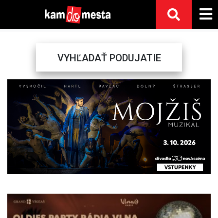
VYHĽADAŤ PODUJATIE
Previous
Next