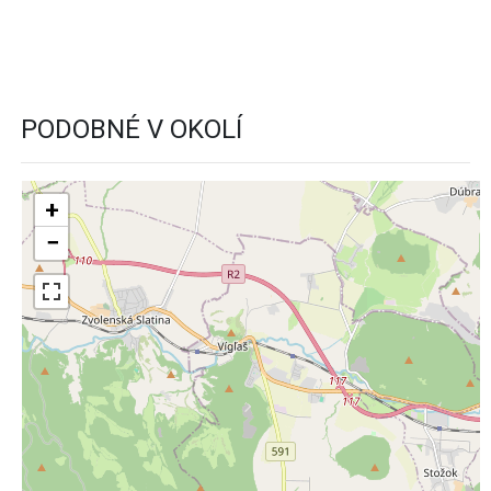
PODOBNÉ V OKOLÍ
+
−