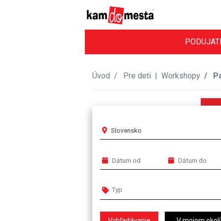
PODUJAT
Úvod
Pre deti
|
Workshopy
Pa
Slovensko
V mojom okolí