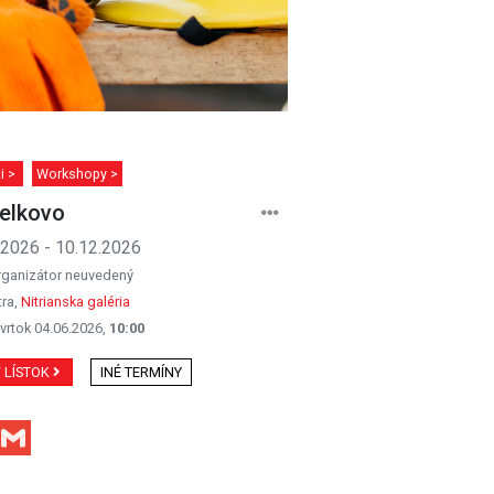
ti >
Workshopy >
elkovo
.2026 - 10.12.2026
rganizátor neuvedený
tra,
Nitrianska galéria
vrtok 04.06.2026,
10:00
Ť LÍSTOK
INÉ TERMÍNY
Facebook
Gmail