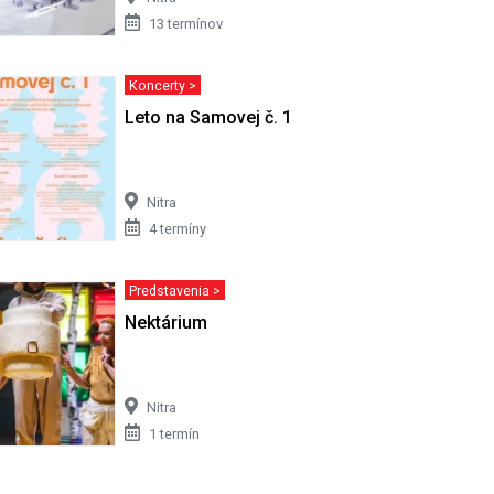
13 termínov
Koncerty >
a
Leto na Samovej č. 1 - 5. ročník
Nitra
4 termíny
Predstavenia >
Nektárium
Nitra
1 termín