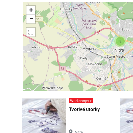
+
−
3
Workshopy >
Tvorivé utorky
Nitra