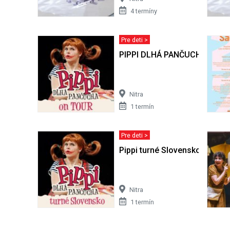
4 termíny
Pre deti >
PIPPI DLHÁ PANČUCHA - Nitr
Nitra
1 termín
Pre deti >
Pippi turné Slovensko 2026
Nitra
1 termín