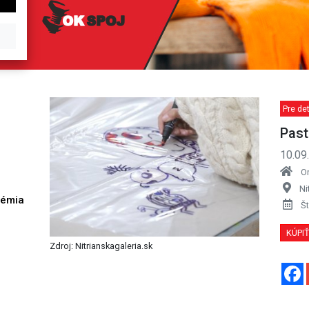
Pre de
Past
10.09
O
Ni
démia
Št
h
KÚPI
Zdroj: Nitrianskagaleria.sk