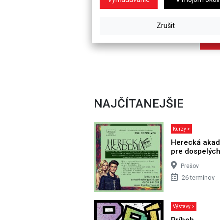
NAJČÍTANEJŠIE
Kurzy >
Herecká aka
pre dospelýc
Prešov
26 termínov
Výstavy >
Príbeh