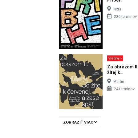
Nitra
226 termínov
Výstavy >
Za obrazom II
žltej k…
Martin
24 termínov
ZOBRAZIŤ VIAC