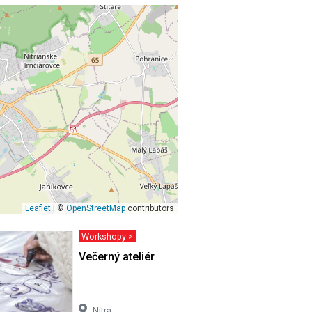
Leaflet
| ©
OpenStreetMap
contributors
Workshopy >
Večerný ateliér
Nitra