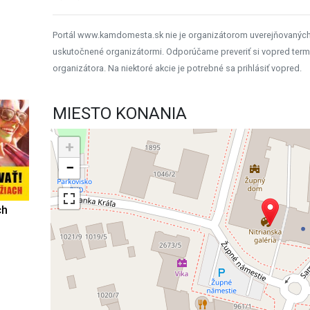
Portál www.kamdomesta.sk nie je organizátorom uverejňovanýc
uskutočnené organizátormi. Odporúčame preveriť si vopred term
organizátora. Na niektoré akcie je potrebné sa prihlásiť vopred.
MIESTO KONANIA
+
−
ch