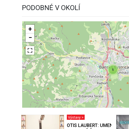
PODOBNÉ V OKOLÍ
+
−
6
Výstavy >
OTIS LAUBERT: UMENIE BY 