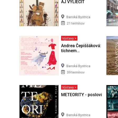
AJ VYLIEČIŤ
Banská Bystrica
21 termínov
Výstavy >
Andrea Čepiššáková: Horím,
tíchnem…
Banská Bystrica
39 termínov
Výstavy >
METEORITY - poslovia z vesm
Banská Bystrica