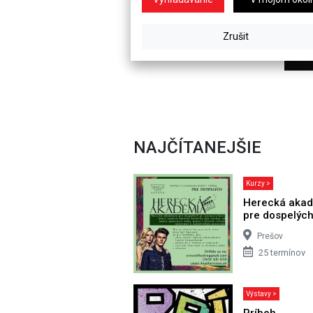
NAJČÍTANEJŠIE
Kurzy >
Herecká aka
pre dospelýc
Prešov
25 termínov
Výstavy >
Príbeh