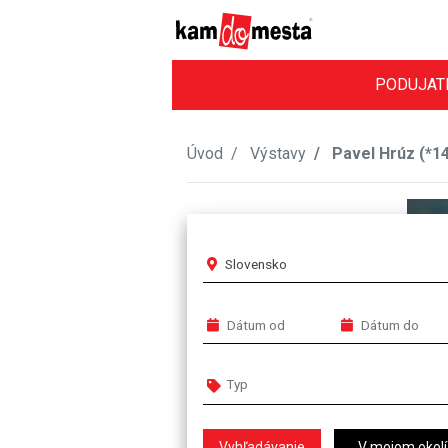
PODUJAT
Úvod
Výstavy
Pavel Hrúz (*14.
Slovensko
V mojom okolí