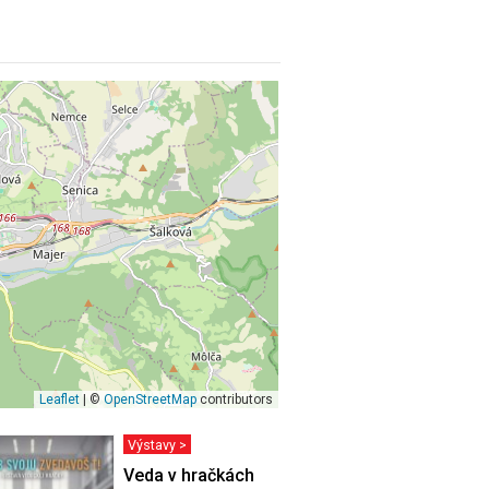
Leaflet
| ©
OpenStreetMap
contributors
Výstavy >
VÁS MOHLO
Veda v hračkách