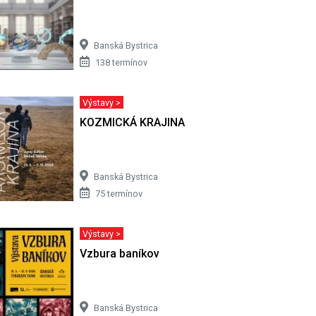
Banská Bystrica
138 termínov
Výstavy >
 potom
KOZMICKÁ KRAJINA
Banská Bystrica
75 termínov
Výstavy >
íru
Vzbura baníkov
Banská Bystrica