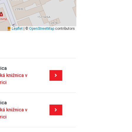
Leaflet
| ©
OpenStreetMap
contributors
ica
ká knižnica v
rici
ica
ká knižnica v
rici