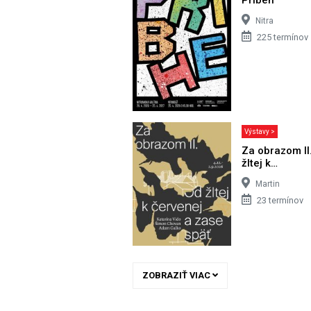
Nitra
225 termínov
Výstavy >
Za obrazom II
žltej k…
Martin
23 termínov
ZOBRAZIŤ VIAC