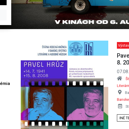
Výstav
Pave
8. 2
07.08
Št
démia
Literá
h
Ba
Banskej
St
INÉ 