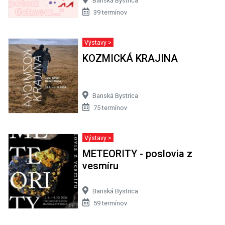
Banská Bystrica
39 termínov
Výstavy >
KOZMICKÁ KRAJINA
Banská Bystrica
75 termínov
Výstavy >
METEORITY - poslovia z
vesmíru
Banská Bystrica
59 termínov