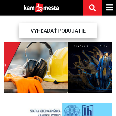
VYHĽADAŤ PODUJATIE
Previous
Next