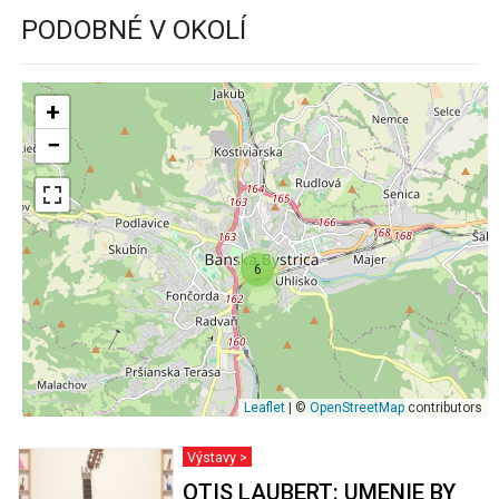
PODOBNÉ V OKOLÍ
+
−
6
Leaflet
| ©
OpenStreetMap
contributors
Výstavy >
OTIS LAUBERT: UMENIE BY