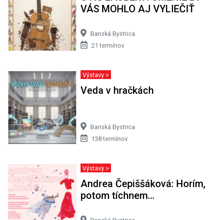
VÁS MOHLO AJ VYLIEČIŤ
Banská Bystrica
21 termínov
Výstavy >
Veda v hračkách
Banská Bystrica
138 termínov
Výstavy >
Andrea Čepiššáková: Horím,
potom tíchnem…