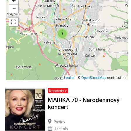
+
−
3
Leaflet
| ©
OpenStreetMap
contributors
Koncerty >
MARIKA 70 - Narodeninový
koncert
Prešov
1 termín