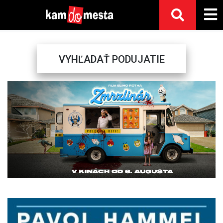
VYHĽADAŤ PODUJATIE
Previous
Next