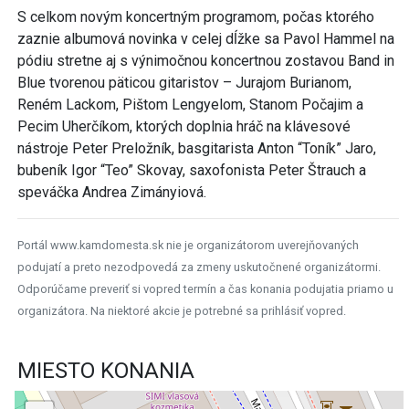
S celkom novým koncertným programom, počas ktorého
zaznie albumová novinka v celej dĺžke sa Pavol Hammel na
pódiu stretne aj s výnimočnou koncertnou zostavou Band in
Blue tvorenou päticou gitaristov – Jurajom Burianom,
Reném Lackom, Pištom Lengyelom, Stanom Počajim a
Pecim Uherčíkom, ktorých doplnia hráč na klávesové
nástroje Peter Preložník, basgitarista Anton “Toník” Jaro,
bubeník Igor “Teo” Skovay, saxofonista Peter Štrauch a
speváčka Andrea Zimányiová.
Portál www.kamdomesta.sk nie je organizátorom uverejňovaných
podujatí a preto nezodpovedá za zmeny uskutočnené organizátormi.
Odporúčame preveriť si vopred termín a čas konania podujatia priamo u
organizátora. Na niektoré akcie je potrebné sa prihlásiť vopred.
MIESTO KONANIA