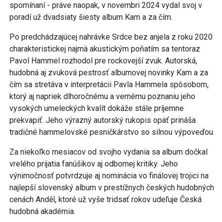
spomínaní - práve naopak, v novembri 2024 vydal svoj v
poradí už dvadsiaty šiesty album Kam a za čím.
Po predchádzajúcej nahrávke Srdce bez anjela z roku 2020
charakteristickej najmä akustickým poňatím sa tentoraz
Pavol Hammel rozhodol pre rockovejší zvuk. Autorská,
hudobná aj zvuková pestrosť albumovej novinky Kam a za
čím sa stretáva v interpretácii Pavla Hammela spôsobom,
ktorý aj napriek dlhoročnému a vernému poznaniu jeho
vysokých umeleckých kvalít dokáže stále príjemne
prekvapiť. Jeho výrazný autorský rukopis opäť prináša
tradičné hammelovské pesničkárstvo so silnou výpoveďou.
Za niekoľko mesiacov od svojho vydania sa album dočkal
vrelého prijatia fanúšikov aj odbornej kritiky. Jeho
výnimočnosť potvrdzuje aj nominácia vo finálovej trojici na
najlepší slovenský album v prestížnych českých hudobných
cenách Anděl, ktoré už vyše tridsať rokov udeľuje Česká
hudobná akadémia.