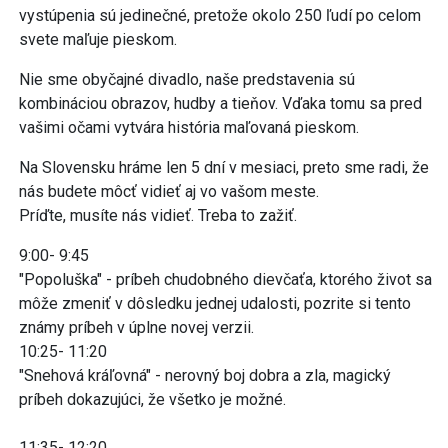
vystúpenia sú jedinečné, pretože okolo 250 ľudí po celom
svete maľuje pieskom.
Nie sme obyčajné divadlo, naše predstavenia sú
kombináciou obrazov, hudby a tieňov. Vďaka tomu sa pred
vašimi očami vytvára história maľovaná pieskom.
Na Slovensku hráme len 5 dní v mesiaci, preto sme radi, že
nás budete môcť vidieť aj vo vašom meste.
Príďte, musíte nás vidieť. Treba to zažiť.
9:00- 9:45
"Popoluška" - príbeh chudobného dievčaťa, ktorého život sa
môže zmeniť v dôsledku jednej udalosti, pozrite si tento
známy príbeh v úplne novej verzii.
10:25- 11:20
"Snehová kráľovná" - nerovný boj dobra a zla, magický
príbeh dokazujúci, že všetko je možné.
11:35- 12:20