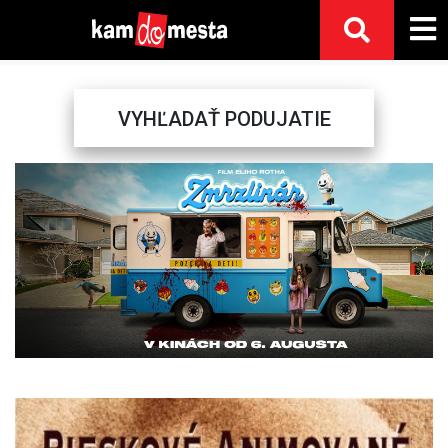
VYHĽADAŤ PODUJATIE
Previous
Next