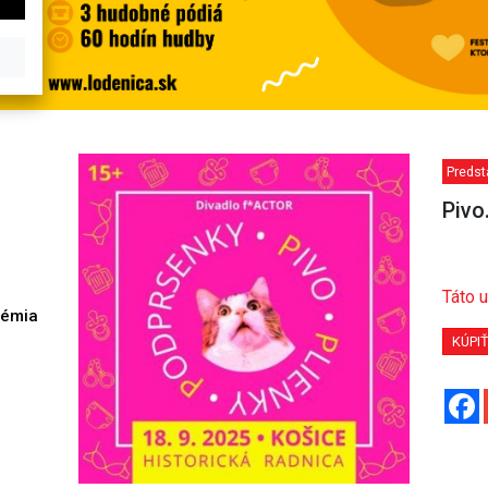
Predst
Pivo
Táto u
démia
h
KÚPI