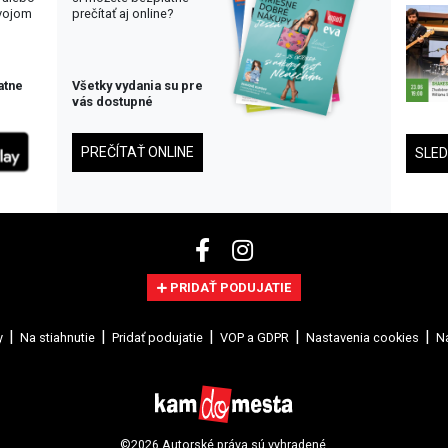
svojom
prečítať aj online?
atne
Všetky vydania su pre
vás dostupné
PREČÍTAŤ ONLINE
SLE
PRIDAŤ PODUJATIE
y
Na stiahnutie
Pridať podujatie
VOP a GDPR
Nastavenia cookies
Na
©2026 Autorské práva sú vyhradené.