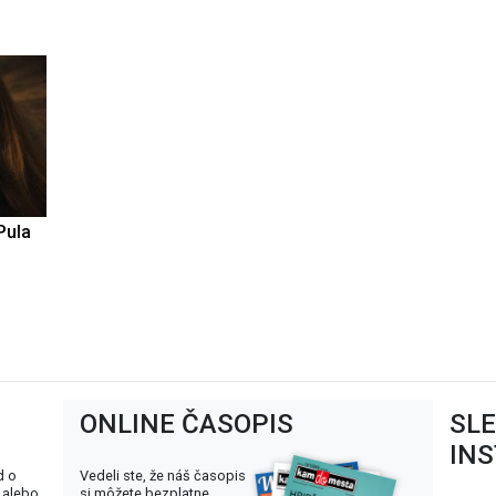
Pula
ONLINE ČASOPIS
SL
IN
d o
Vedeli ste, že náš časopis
 alebo
si môžete bezplatne