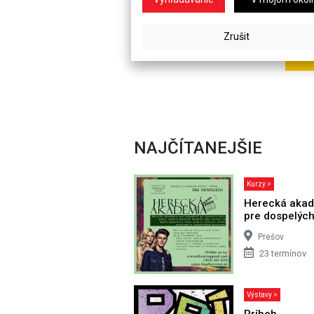
NAJČÍTANEJŠIE
Kurzy >
Herecká aka
pre dospelýc
Prešov
23 termínov
Výstavy >
Príbeh