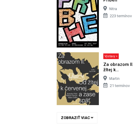
Nitra
223 termínov
Výstavy >
Za obrazom II
žltej k…
Martin
21 termínov
ZOBRAZIŤ VIAC