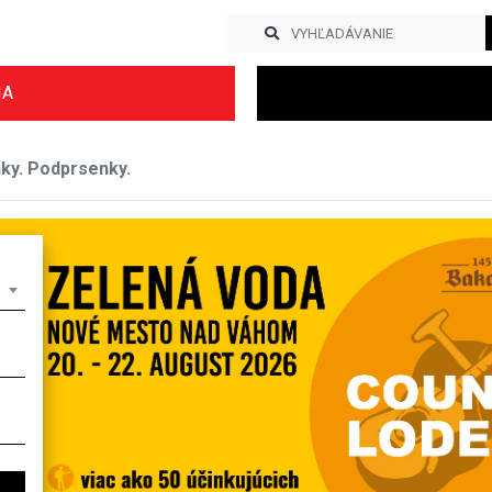
IA
nky. Podprsenky.
Previous