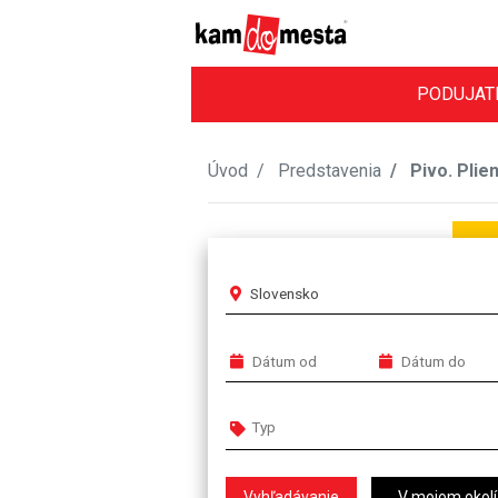
PODUJAT
Úvod
Predstavenia
Pivo. Plie
Slovensko
V mojom okolí