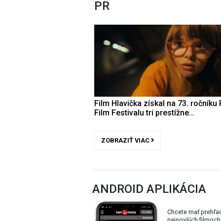
PR
Film Hlavička získal na 73. ročníku 
Film Festivalu tri prestížne…
ZOBRAZIŤ VIAC
ANDROID APLIKÁCIA
Chcete mať prehľa
najnovších filmoch