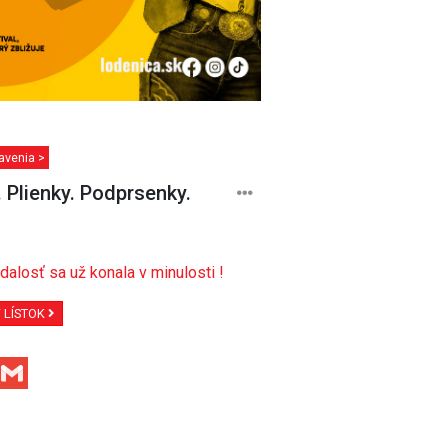
avenia >
. Plienky. Podprsenky.
dalosť sa už konala v minulosti !
Ť LÍSTOK
Facebook
Gmail