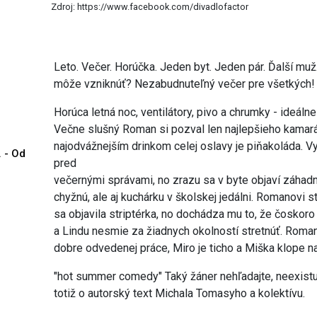
Zdroj: https://www.facebook.com/divadlofactor
Leto. Večer. Horúčka. Jeden byt. Jeden pár. Ďalší muž
môže vzniknúť? Nezabudnuteľný večer pre všetkých!
Horúca letná noc, ventilátory, pivo a chrumky - ideál
Večne slušný Roman si pozval len najlepšieho kamaráta
najodvážnejším drinkom celej oslavy je piňakoláda. Vy
. - Od
pred
večernými správami, no zrazu sa v byte objaví záhadná 
chyžnú, ale aj kuchárku v školskej jedálni. Romanovi 
sa objavila striptérka, no dochádza mu to, že čoskoro
a Lindu nesmie za žiadnych okolností stretnúť. Roman
dobre odvedenej práce, Miro je ticho a Miška klope na
"hot summer comedy" Taký žáner nehľadajte, neexistu
totiž o autorský text Michala Tomasyho a kolektívu.