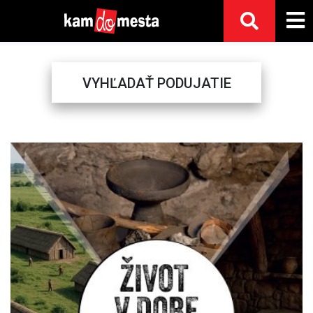
VYHĽADAŤ PODUJATIE
Previous
Next