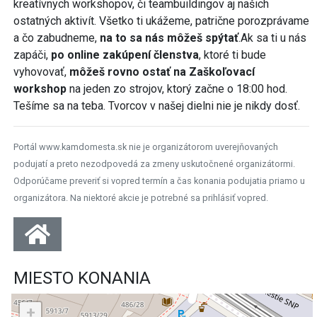
kreatívnych workshopov, či teambuildingov aj našich
ostatných aktivít. Všetko ti ukážeme, patrične porozprávame
a čo zabudneme,
na to sa nás môžeš spýtať
.Ak sa ti u nás
zapáči,
po online zakúpení členstva
, ktoré ti bude
vyhovovať,
môžeš rovno ostať na Zaškoľovací
workshop
na jeden zo strojov, ktorý začne o 18:00 hod.
Tešíme sa na teba. Tvorcov v našej dielni nie je nikdy dosť.
Portál www.kamdomesta.sk nie je organizátorom uverejňovaných
podujatí a preto nezodpovedá za zmeny uskutočnené organizátormi.
Odporúčame preveriť si vopred termín a čas konania podujatia priamo u
organizátora. Na niektoré akcie je potrebné sa prihlásiť vopred.
MIESTO KONANIA
+