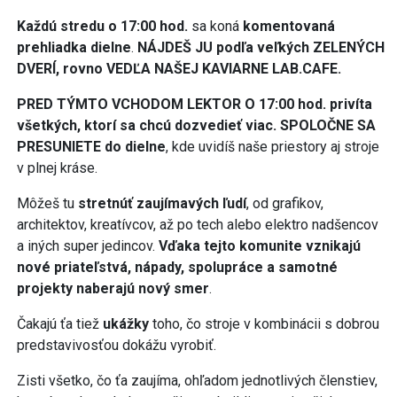
Každú stredu o 17:00 hod.
sa koná
komentovaná
prehliadka dielne
.
NÁJDEŠ JU podľa veľkých ZELENÝCH
DVERÍ, rovno VEDĽA NAŠEJ KAVIARNE LAB.CAFE
.
PRED TÝMTO VCHODOM LEKTOR O 17:00 hod. privíta
všetkých, ktorí sa chcú dozvedieť viac. SPOLOČNE SA
PRESUNIETE do dielne
, kde uvidíš naše priestory aj stroje
v plnej kráse.
Môžeš tu
stretnúť zaujímavých ľudí
, od grafikov,
architektov, kreatívcov, až po tech alebo elektro nadšencov
a iných super jedincov.
Vďaka tejto komunite vznikajú
nové priateľstvá, nápady, spolupráce a samotné
projekty naberajú nový smer
.
Čakajú ťa tiež
ukážky
toho, čo stroje v kombinácii s dobrou
predstavivosťou dokážu vyrobiť.
Zisti všetko, čo ťa zaujíma, ohľadom jednotlivých členstiev,