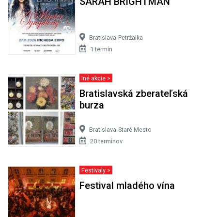
SARAH BRIGHTMAN
Bratislava-Petržalka
1 termín
Iné akcie >
Bratislavská zberateľská
burza
Bratislava-Staré Mesto
20 termínov
Festivaly >
Festival mladého vína