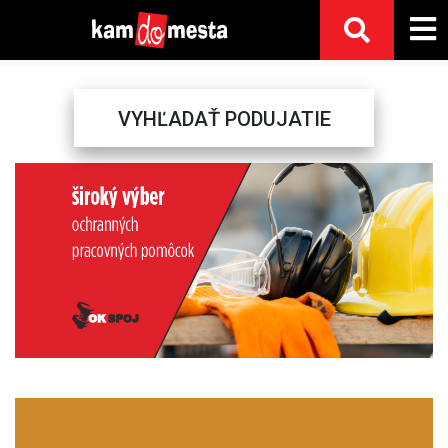
VYHĽADAŤ PODUJATIE
Previous
Next