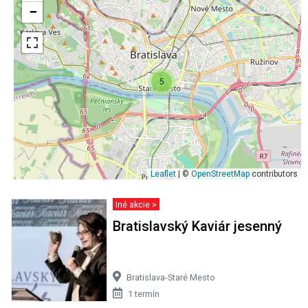
−
5
Leaflet
| ©
OpenStreetMap
contributors
Iné akcie >
Bratislavský Kaviár jesenný
Bratislava-Staré Mesto
1 termín