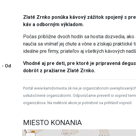
Zlaté Zrnko ponúka kávový zážitok spojený s pr
káv a odborným výkladom.
Počas približne dvoch hodín sa hostia dozvedia, ako 
naučia sa vnímať jej chute a vône a získajú praktické 
ideálne pre firmy, priateľov aj všetkých kávových nad
Vhodné aj pre deti, pre ktoré je pripravená degu
. - Od
dobrôt z pražiarne Zlaté Zrnko.
Portál www.kamdomesta.sk nie je organizátorom uverejňovanýc
uskutočnené organizátormi. Odporúčame preveriť si vopred term
organizátora. Na niektoré akcie je potrebné sa prihlásiť vopred.
MIESTO KONANIA