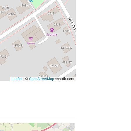
Leaflet
| ©
OpenStreetMap
contributors