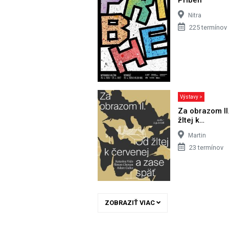
Nitra
225 termínov
Výstavy >
Za obrazom II
žltej k…
Martin
23 termínov
ZOBRAZIŤ VIAC