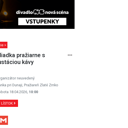
ie >
liadka pražiarne s
stáciou kávy
rganizátor neuvedený
anka pri Dunaji, Pražiareň Zlaté Zrnko
obota 18.04.2026,
10:00
Ť LÍSTOK
Facebook
Gmail