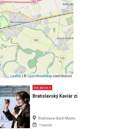
Leaflet
| ©
OpenStreetMap
contributors
Iné akcie >
Bratislavský Kaviár zimný
Bratislava-Staré Mesto
1 termín