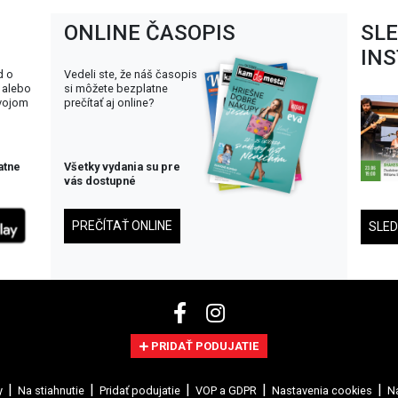
ONLINE ČASOPIS
SL
IN
d o
Vedeli ste, že náš časopis
 alebo
si môžete bezplatne
svojom
prečítať aj online?
atne
Všetky vydania su pre
vás dostupné
PREČÍTAŤ ONLINE
SLE
PRIDAŤ PODUJATIE
y
Na stiahnutie
Pridať podujatie
VOP a GDPR
Nastavenia cookies
Na