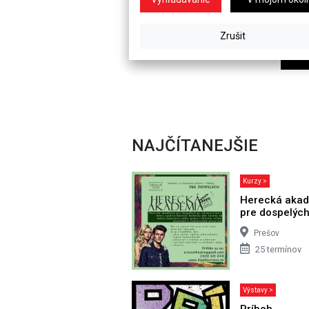
NAJČÍTANEJŠIE
Kurzy >
Herecká aka
pre dospelýc
Prešov
25 termínov
Výstavy >
Príbeh