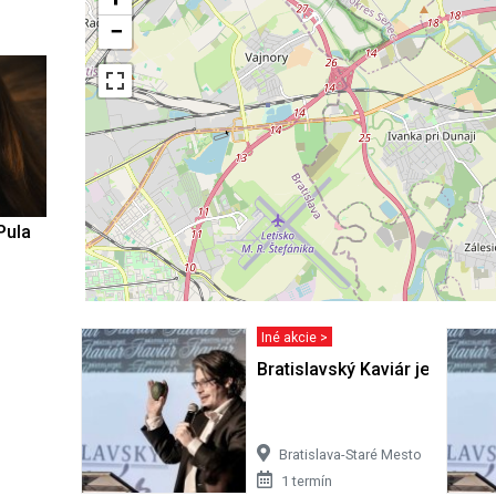
−
Pula
Iné akcie >
Bratislavský Kaviár jesenný
Bratislava-Staré Mesto
1 termín