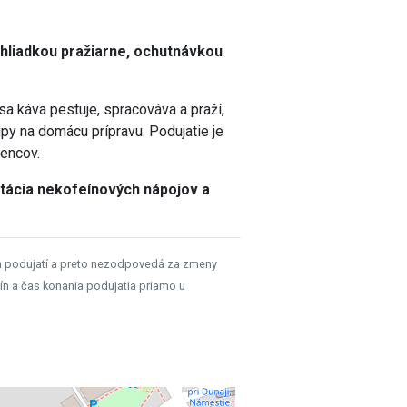
ehliadkou pražiarne, ochutnávkou
sa káva pestuje, spracováva a praží,
tipy na domácu prípravu. Podujatie je
šencov.
stácia nekofeínových nápojov a
h podujatí a preto nezodpovedá za zmeny
ín a čas konania podujatia priamo u