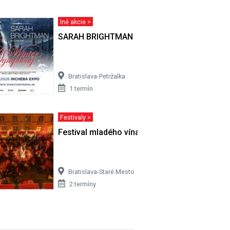
Iné akcie >
SARAH BRIGHTMAN
Bratislava-Petržalka
1 termín
Festivaly >
za
Festival mladého vína
Bratislava-Staré Mesto
2 termíny