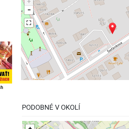
+
−
ch
PODOBNÉ V OKOLÍ
+