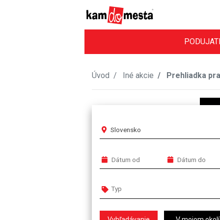
PODUJAT
Úvod
Iné akcie
Prehliadka pra
Slovensko
V mojom okolí