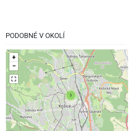
PODOBNÉ V OKOLÍ
+
−
5