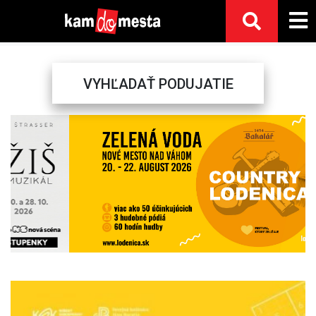
VYHĽADAŤ PODUJATIE
Previous
Next