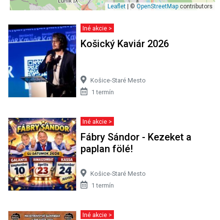
Leaflet
| ©
OpenStreetMap
contributors
Iné akcie >
Košický Kaviár 2026
Košice-Staré Mesto
1 termín
Iné akcie >
Fábry Sándor - Kezeket a
paplan fölé!
Košice-Staré Mesto
1 termín
Iné akcie >