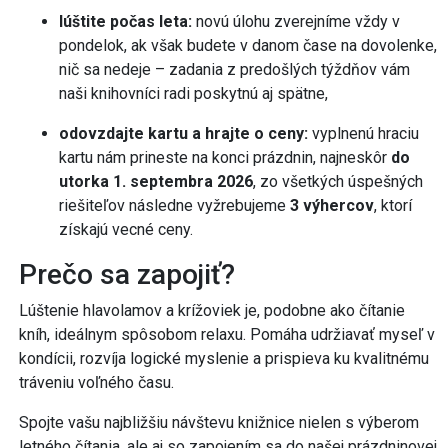
lúštite počas leta:
novú úlohu zverejníme vždy v
pondelok, ak však budete v danom čase na dovolenke,
nič sa nedeje – zadania z predošlých týždňov vám
naši knihovníci radi poskytnú aj spätne,
odovzdajte kartu a hrajte o ceny:
vyplnenú hraciu
kartu nám prineste na konci prázdnin, najneskôr
do
utorka 1. septembra 2026
, zo všetkých úspešných
riešiteľov následne vyžrebujeme
3 výhercov
, ktorí
získajú vecné ceny.
Prečo sa zapojiť?
Lúštenie hlavolamov a krížoviek je, podobne ako čítanie
kníh, ideálnym spôsobom relaxu. Pomáha udržiavať myseľ v
kondícii, rozvíja logické myslenie a prispieva ku kvalitnému
tráveniu voľného času.
Spojte vašu najbližšiu návštevu knižnice nielen s výberom
letného čítania, ale aj so zapojením sa do našej prázdninovej