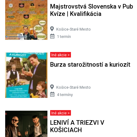
Majstrovstvá Slovenska v Pub
Kvíze | Kvalifikácia
Košice-Staré Mesto
1 termín
Iné akcie >
Burza starožitností a kuriozít
Košice-Staré Mesto
4 termíny
Iné akcie >
LENIVÍ A TRIEZVI V
KOŠICIACH