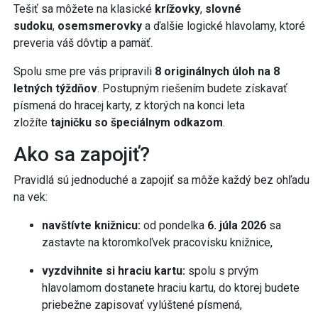
Tešiť sa môžete na klasické
krížovky
,
slovné
sudoku
,
osemsmerovky
a ďalšie logické hlavolamy, ktoré
preveria váš dôvtip a pamäť.
Spolu sme pre vás pripravili
8 originálnych úloh na 8
letných týždňov
. Postupným riešením budete získavať
písmená do hracej karty, z ktorých na konci leta
zložíte
tajničku so špeciálnym odkazom
.
Ako sa zapojiť?
Pravidlá sú jednoduché a zapojiť sa môže každý bez ohľadu
na vek:
navštívte knižnicu:
od pondelka
6. júla 2026
sa
zastavte na ktoromkoľvek pracovisku knižnice,
vyzdvihnite si hraciu kartu:
spolu s prvým
hlavolamom dostanete hraciu kartu, do ktorej budete
priebežne zapisovať vylúštené písmená,