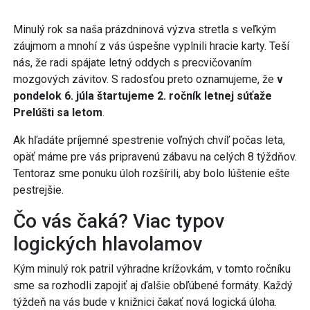
Minulý rok sa naša prázdninová výzva stretla s veľkým
záujmom a mnohí z vás úspešne vyplnili hracie karty. Teší
nás, že radi spájate letný oddych s precvičovaním
mozgových závitov. S radosťou preto oznamujeme, že
v
pondelok 6. júla štartujeme 2. ročník letnej súťaže
Prelúšti sa letom
.
Ak hľadáte príjemné spestrenie voľných chvíľ počas leta,
opäť máme pre vás pripravenú zábavu na celých 8 týždňov.
Tentoraz sme ponuku úloh rozšírili, aby bolo lúštenie ešte
pestrejšie.
Čo vás čaká? Viac typov
logických hlavolamov
Kým minulý rok patril výhradne krížovkám, v tomto ročníku
sme sa rozhodli zapojiť aj ďalšie obľúbené formáty. Každý
týždeň na vás bude v knižnici čakať nová logická úloha.