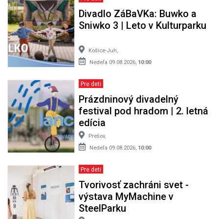
Divadlo ZáBaVKa: Buwko a
Sniwko 3 | Leto v Kulturparku
Košice-Juh,
Nedeľa 09.08.2026,
10:00
Pre deti
Prázdninový divadelný
festival pod hradom | 2. letná
edícia
Prešov,
Nedeľa 09.08.2026,
10:00
Pre deti
Tvorivosť zachráni svet -
výstava MyMachine v
SteelParku