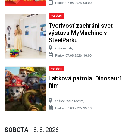
Piatok 07.08.2026,
08:00
Pre deti
Tvorivosť zachráni svet -
výstava MyMachine v
SteelParku
Košice-Juh,
Piatok 07.08.2026,
10:00
Pre deti
Labková patrola: Dinosaurí
film
Košice-Staré Mesto,
Piatok 07.08.2026,
15:30
SOBOTA
- 8. 8. 2026