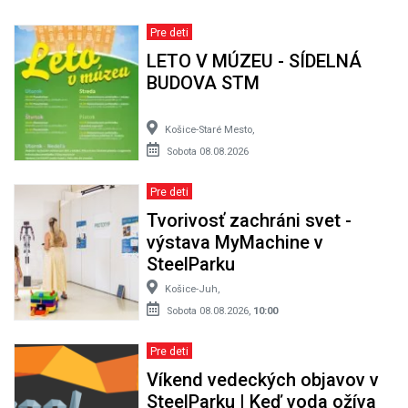
Pre deti
LETO V MÚZEU - SÍDELNÁ
BUDOVA STM
Košice-Staré Mesto,
Sobota 08.08.2026
Pre deti
Tvorivosť zachráni svet -
výstava MyMachine v
SteelParku
Košice-Juh,
Sobota 08.08.2026,
10:00
Pre deti
Víkend vedeckých objavov v
SteelParku | Keď voda ožíva