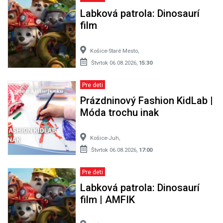
Labková patrola: Dinosaurí
film
Košice-Staré Mesto,
Štvrtok 06.08.2026,
15:30
Pre deti
Prázdninový Fashion KidLab |
Móda trochu inak
Košice-Juh,
Štvrtok 06.08.2026,
17:00
Pre deti
Labková patrola: Dinosaurí
film | AMFIK