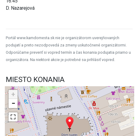
16:45
D. Nazarejová
Portál www.kamdomesta.sk nie je organizátorom uverejňovaných
podujatí a preto nezodpovedá za zmeny uskutočnené organizátormi.
Odporúčame preveriť si vopred termín a čas konania podujatia priamo u
organizátora. Na niektoré akcie je potrebné sa prihlásiť vopred.
MIESTO KONANIA
+
−