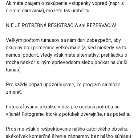
Ak máte záujem o zakúpenie vstupenky vopred (napr. s
cieľom darovania), môžete tak urobiť tu.
NIE JE POTREBNÁ REGISTRÁCIA ani REZERVÁCIA!
Veľkým počtom turnusov sa nám darí zabezpečiť, aby
skupiny boli primerane veľké/malé (aj keď niekedy sa to
nemusí podariť, vtedy však máte alternatívy: prehliadku o
trocha neskôr s iným sprievodcom alebo počkať na ďalší
turnus).
Pre každý prípad upozorňujeme, že program sa môže
zmeniť.
Fotografovanie a krátke videá pre osobnú potrebu sú
vítané! Fotografie, ktoré z potuliek zverejníte, nás potešia.
Prosíme však o rešpektovanie nášho autorského obsahu:
akékoľvek komerčné šírenie záznamov bez nášho súhlasu