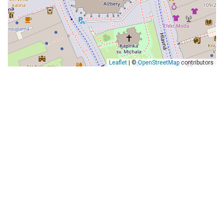
Leaflet
| ©
OpenStreetMap
contributors