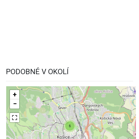
PODOBNÉ V OKOLÍ
+
−
6