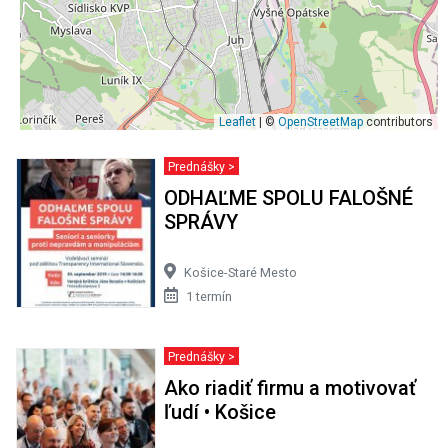
Leaflet
| ©
OpenStreetMap
contributors
Prednášky >
ODHAĽME SPOLU FALOŠNÉ
SPRÁVY
Košice-Staré Mesto
1 termín
Prednášky >
Ako riadiť firmu a motivovať
ľudí • Košice