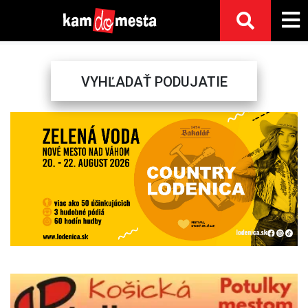
VYHĽADAŤ PODUJATIE
Previous
Next