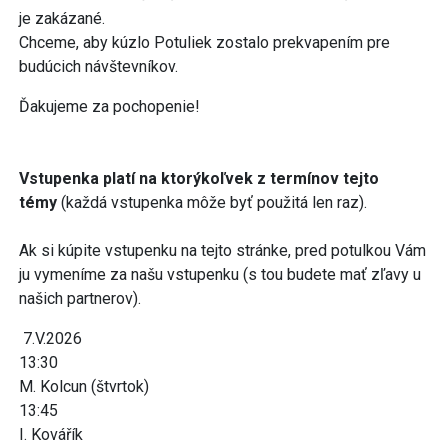
je zakázané.
Chceme, aby kúzlo Potuliek zostalo prekvapením pre
budúcich návštevníkov.
Ďakujeme za pochopenie!
Vstupenka platí na ktorýkoľvek z termínov tejto
témy
(každá vstupenka môže byť použitá len raz).
Ak si kúpite vstupenku na tejto stránke, pred potulkou Vám
ju vymeníme za našu vstupenku (s tou budete mať zľavy u
našich partnerov).
7.V.2026
13:30
M. Kolcun (štvrtok)
13:45
I. Kovářík