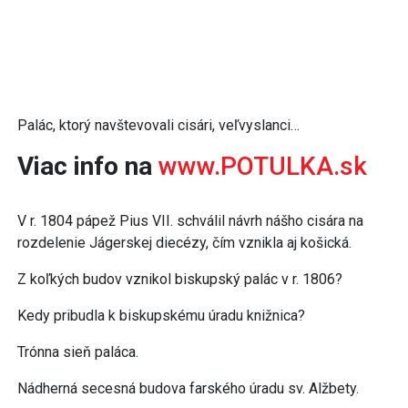
Palác, ktorý navštevovali cisári, veľvyslanci…
Viac info na
www.POTULKA.sk
V r. 1804 pápež Pius VII. schválil návrh nášho cisára na
rozdelenie Jágerskej diecézy, čím vznikla aj košická.
Z koľkých budov vznikol biskupský palác v r. 1806?
Kedy pribudla k biskupskému úradu knižnica?
Trónna sieň paláca.
Nádherná secesná budova farského úradu sv. Alžbety.