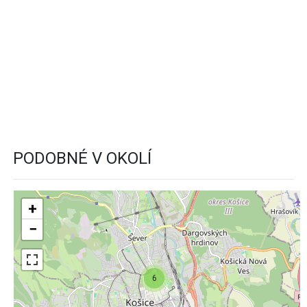
PODOBNÉ V OKOLÍ
+
−
6