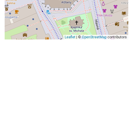
Leaflet
| ©
OpenStreetMap
contributors