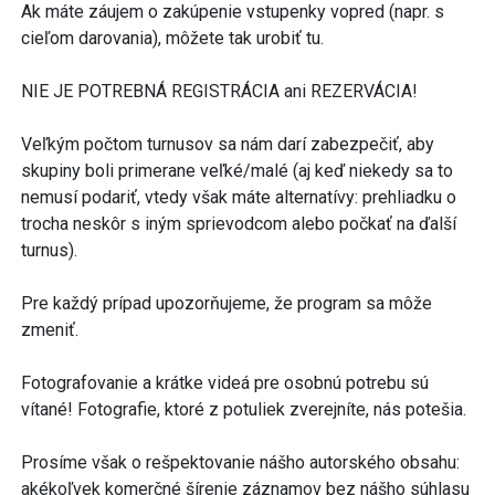
Ak máte záujem o zakúpenie vstupenky vopred (napr. s
cieľom darovania), môžete tak urobiť tu.
NIE JE POTREBNÁ REGISTRÁCIA ani REZERVÁCIA!
Veľkým počtom turnusov sa nám darí zabezpečiť, aby
skupiny boli primerane veľké/malé (aj keď niekedy sa to
nemusí podariť, vtedy však máte alternatívy: prehliadku o
trocha neskôr s iným sprievodcom alebo počkať na ďalší
turnus).
Pre každý prípad upozorňujeme, že program sa môže
zmeniť.
Fotografovanie a krátke videá pre osobnú potrebu sú
vítané! Fotografie, ktoré z potuliek zverejníte, nás potešia.
Prosíme však o rešpektovanie nášho autorského obsahu:
akékoľvek komerčné šírenie záznamov bez nášho súhlasu