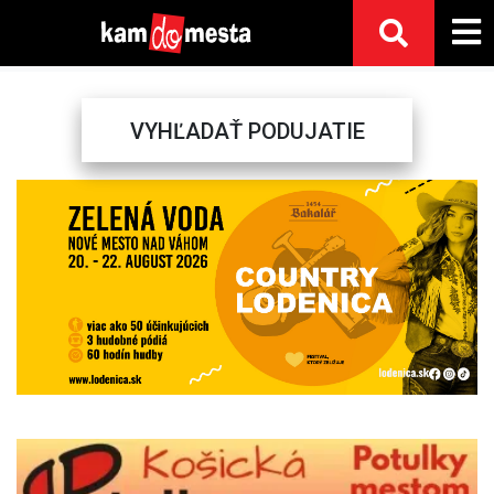
VYHĽADAŤ PODUJATIE
Previous
Next