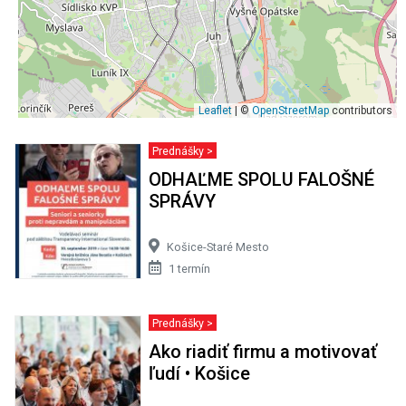
Leaflet
| ©
OpenStreetMap
contributors
Prednášky >
ODHAĽME SPOLU FALOŠNÉ
SPRÁVY
Košice-Staré Mesto
1 termín
Prednášky >
Ako riadiť firmu a motivovať
ľudí • Košice