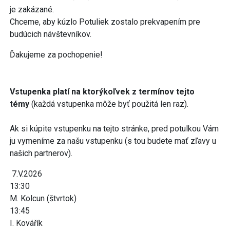
je zakázané.
Chceme, aby kúzlo Potuliek zostalo prekvapením pre
budúcich návštevníkov.
Ďakujeme za pochopenie!
Vstupenka platí na ktorýkoľvek z termínov tejto
témy
(každá vstupenka môže byť použitá len raz).
Ak si kúpite vstupenku na tejto stránke, pred potulkou Vám
ju vymeníme za našu vstupenku (s tou budete mať zľavy u
našich partnerov).
7.V.2026
13:30
M. Kolcun (štvrtok)
13:45
I. Kovářík