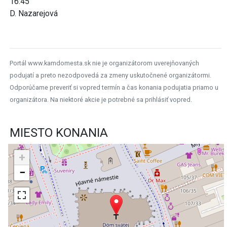
16:45
D. Nazarejová
Portál www.kamdomesta.sk nie je organizátorom uverejňovaných
podujatí a preto nezodpovedá za zmeny uskutočnené organizátormi.
Odporúčame preveriť si vopred termín a čas konania podujatia priamo u
organizátora. Na niektoré akcie je potrebné sa prihlásiť vopred.
MIESTO KONANIA
+
−