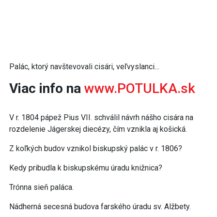
Palác, ktorý navštevovali cisári, veľvyslanci…
Viac info na
www.POTULKA.sk
V r. 1804 pápež Pius VII. schválil návrh nášho cisára na
rozdelenie Jágerskej diecézy, čím vznikla aj košická.
Z koľkých budov vznikol biskupský palác v r. 1806?
Kedy pribudla k biskupskému úradu knižnica?
Trónna sieň paláca.
Nádherná secesná budova farského úradu sv. Alžbety.