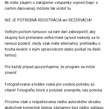
Ak máte záujem o zakúpenie vstupenky vopred (napr. s
cieľom darovania), môžete tak urobiť tu.
NIE JE POTREBNÁ REGISTRÁCIA ani REZERVÁCIA!
Veľkým počtom turnusov sa nám darí zabezpečiť, aby
skupiny boli primerane veľké/malé (aj keď niekedy sa to
nemusí podariť, vtedy však máte alternatívy: prehliadku o
trocha neskôr s iným sprievodcom alebo počkať na ďalší
turnus).
Pre každý prípad upozorňujeme, že program sa môže
zmeniť.
Fotografovanie a krátke videá pre osobnú potrebu sú
vítané! Fotografie, ktoré z potuliek zverejníte, nás potešia.
Prosíme však o rešpektovanie nášho autorského obsahu:
akékoľvek komerčné šírenie záznamov bez nášho súhlasu