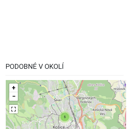
PODOBNÉ V OKOLÍ
+
−
6