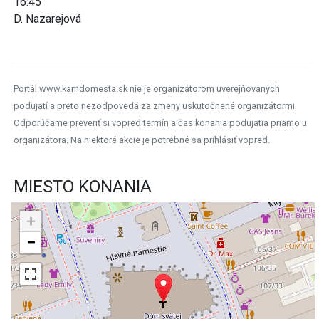
16:45
D. Nazarejová
Portál www.kamdomesta.sk nie je organizátorom uverejňovaných
podujatí a preto nezodpovedá za zmeny uskutočnené organizátormi.
Odporúčame preveriť si vopred termín a čas konania podujatia priamo u
organizátora. Na niektoré akcie je potrebné sa prihlásiť vopred.
MIESTO KONANIA
+
−