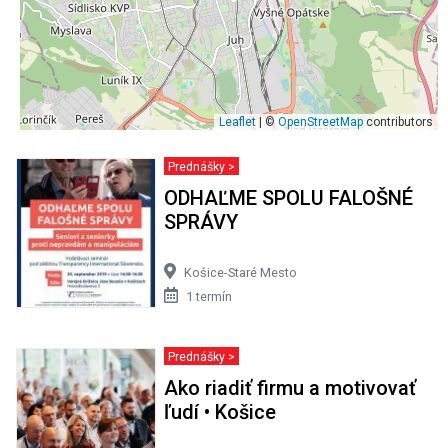
Leaflet
| ©
OpenStreetMap
contributors
Prednášky >
ODHAĽME SPOLU FALOŠNÉ
SPRÁVY
Košice-Staré Mesto
1 termín
Prednášky >
Ako riadiť firmu a motivovať
ľudí • Košice