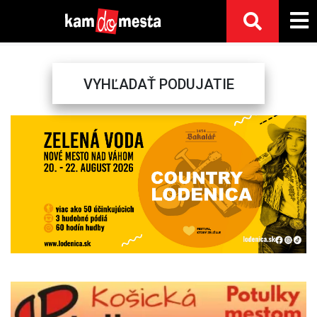
VYHĽADAŤ PODUJATIE
Previous
Next