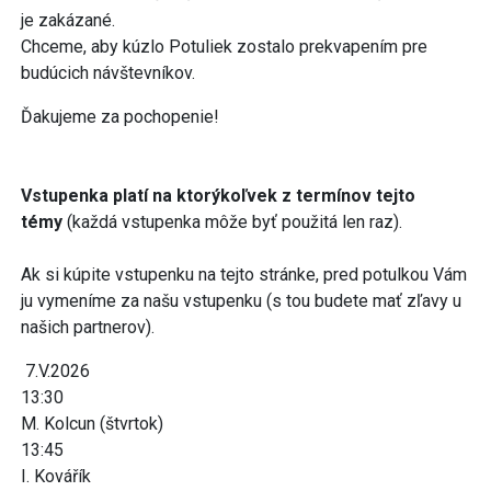
je zakázané.
Chceme, aby kúzlo Potuliek zostalo prekvapením pre
budúcich návštevníkov.
Ďakujeme za pochopenie!
Vstupenka platí na ktorýkoľvek z termínov tejto
témy
(každá vstupenka môže byť použitá len raz).
Ak si kúpite vstupenku na tejto stránke, pred potulkou Vám
ju vymeníme za našu vstupenku (s tou budete mať zľavy u
našich partnerov).
7.V.2026
13:30
M. Kolcun (štvrtok)
13:45
I. Kovářík