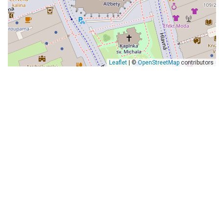
Leaflet
| ©
OpenStreetMap
contributors