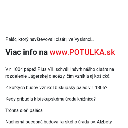
Palác, ktorý navštevovali cisári, veľvyslanci…
Viac info na
www.POTULKA.sk
V r. 1804 pápež Pius VII. schválil návrh nášho cisára na
rozdelenie Jágerskej diecézy, čím vznikla aj košická.
Z koľkých budov vznikol biskupský palác v r. 1806?
Kedy pribudla k biskupskému úradu knižnica?
Trónna sieň paláca.
Nádherná secesná budova farského úradu sv. Alžbety.