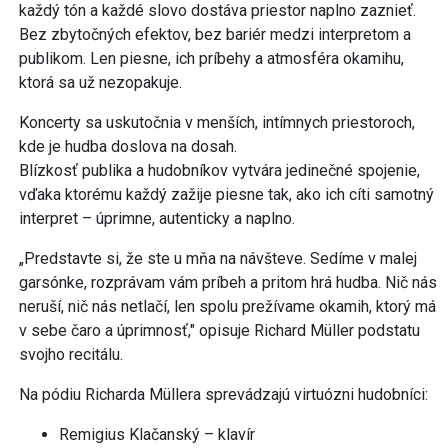
každý tón a každé slovo dostáva priestor naplno zaznieť.
Bez zbytočných efektov, bez bariér medzi interpretom a
publikom. Len piesne, ich príbehy a atmosféra okamihu,
ktorá sa už nezopakuje.
Koncerty sa uskutočnia v menších, intímnych priestoroch,
kde je hudba doslova na dosah.
Blízkosť publika a hudobníkov vytvára jedinečné spojenie,
vďaka ktorému každý zažije piesne tak, ako ich cíti samotný
interpret – úprimne, autenticky a naplno.
„Predstavte si, že ste u mňa na návšteve. Sedíme v malej
garsónke, rozprávam vám príbeh a pritom hrá hudba. Nič nás
neruší, nič nás netlačí, len spolu prežívame okamih, ktorý má
v sebe čaro a úprimnosť," opisuje Richard Müller podstatu
svojho recitálu.
Na pódiu Richarda Müllera sprevádzajú virtuózni hudobníci:
Remigius Klačanský – klavír