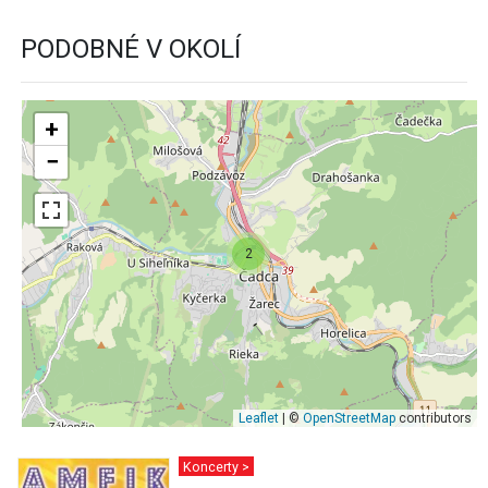
PODOBNÉ V OKOLÍ
+
−
2
Leaflet
| ©
OpenStreetMap
contributors
Koncerty >