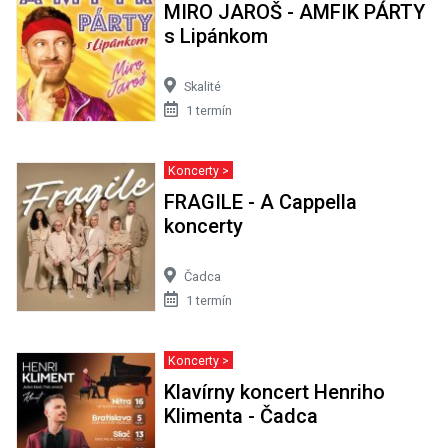
MIRO JAROŠ - AMFIK PÁRTY
s Lipánkom
Skalité
1 termín
Koncerty >
FRAGILE - A Cappella
koncerty
Čadca
1 termín
Koncerty >
Klavírny koncert Henriho
Klimenta - Čadca