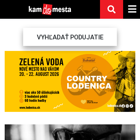
VYHĽADAŤ PODUJATIE
Previous
Next