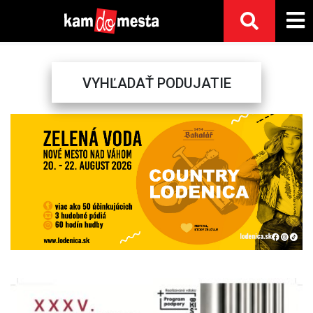
VYHĽADAŤ PODUJATIE
Previous
Next