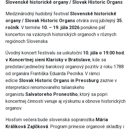
Slovenské historické organy / Slovak Historic Organs
Medzinárodný hudobný festival
Slovenské historické
organy / Slovak Historic Organs
otvára svoj jubilejný
35.
ročník
. V termíne
10. – 19. júla 2026
ponúkne päť
koncertov na vzácnych historických organoch v rôznych
regiónoch Slovenska.
Úvodný koncert festivalu sa uskutoční
10. júla o 19.00 hod.
v Koncertnej sieni Klarisky v Bratislave
, kde sa
predstaví jedinečný barokový organový pozitív z roku 1788
od organára Františka Eduarda Pecníka. V rámci
edície
Slovak Historic Organs in Pressburg
zaznie v
interpretácii renomovaného talianskeho
organistu
Salvatoreho Pronestiho
, ktorý sa popri
koncertnej činnosti venuje aj výskumu a obnove historických
organov.
Hosťom večera bude slovenská sopranistka
Mária
Králiková Zajíčková
. Program prinesie organové skladby i