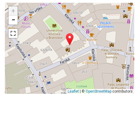
+
−
Leaflet
| ©
OpenStreetMap
contributors