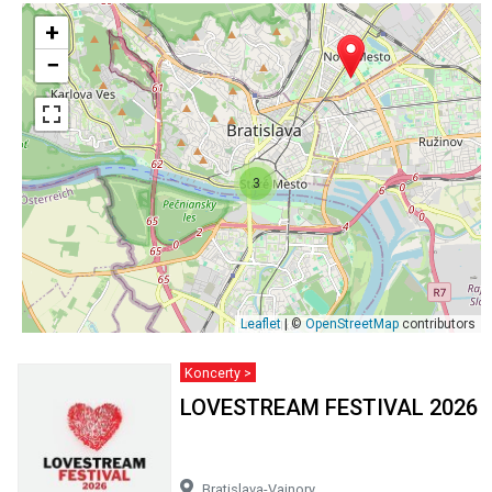
+
−
3
Leaflet
| ©
OpenStreetMap
contributors
Koncerty >
LOVESTREAM FESTIVAL 2026
Bratislava-Vajnory