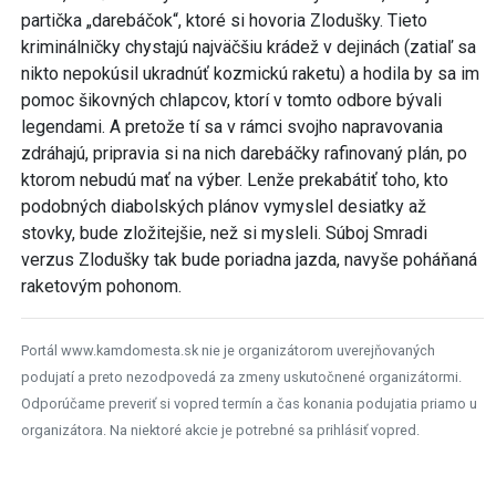
partička „darebáčok“, ktoré si hovoria Zlodušky. Tieto
kriminálničky chystajú najväčšiu krádež v dejinách (zatiaľ sa
nikto nepokúsil ukradnúť kozmickú raketu) a hodila by sa im
pomoc šikovných chlapcov, ktorí v tomto odbore bývali
legendami. A pretože tí sa v rámci svojho napravovania
zdráhajú, pripravia si na nich darebáčky rafinovaný plán, po
ktorom nebudú mať na výber. Lenže prekabátiť toho, kto
podobných diabolských plánov vymyslel desiatky až
stovky, bude zložitejšie, než si mysleli. Súboj Smradi
verzus Zlodušky tak bude poriadna jazda, navyše poháňaná
raketovým pohonom.
Portál www.kamdomesta.sk nie je organizátorom uverejňovaných
podujatí a preto nezodpovedá za zmeny uskutočnené organizátormi.
Odporúčame preveriť si vopred termín a čas konania podujatia priamo u
organizátora. Na niektoré akcie je potrebné sa prihlásiť vopred.