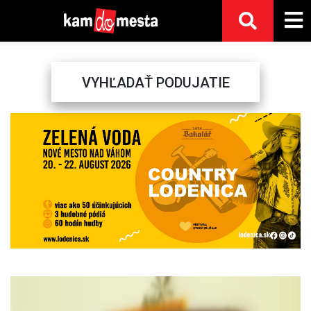
VYHĽADAŤ PODUJATIE
Previous
Next