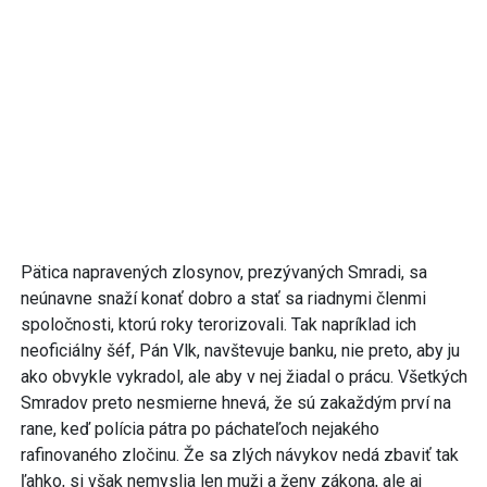
Pätica napravených zlosynov, prezývaných Smradi, sa
neúnavne snaží konať dobro a stať sa riadnymi členmi
spoločnosti, ktorú roky terorizovali. Tak napríklad ich
neoficiálny šéf, Pán Vlk, navštevuje banku, nie preto, aby ju
ako obvykle vykradol, ale aby v nej žiadal o prácu. Všetkých
Smradov preto nesmierne hnevá, že sú zakaždým prví na
rane, keď polícia pátra po páchateľoch nejakého
rafinovaného zločinu. Že sa zlých návykov nedá zbaviť tak
ľahko, si však nemyslia len muži a ženy zákona, ale aj