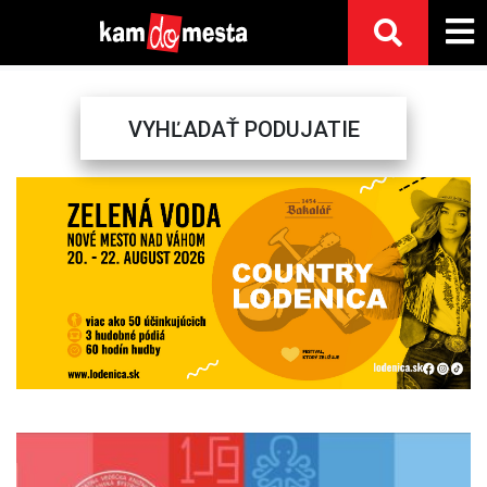
VYHĽADAŤ PODUJATIE
Previous
Next