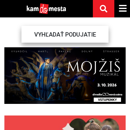
VYHĽADAŤ PODUJATIE
Previous
Next