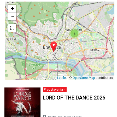
+
−
2
Leaflet
| ©
OpenStreetMap
contributors
Predstavenia >
LORD OF THE DANCE 2026