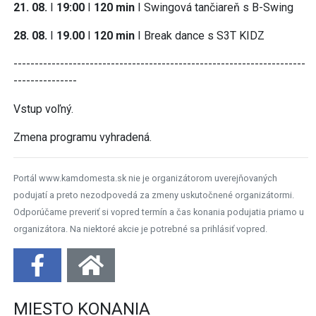
21. 08.
I
19:00
I
120 min
I Swingová tančiareň s B-Swing
28. 08.
I
19.00
I
120 min
I Break dance s S3T KIDZ
---------------------------------------------------------------------
---------------
Vstup voľný.
Zmena programu vyhradená.
Portál www.kamdomesta.sk nie je organizátorom uverejňovaných
podujatí a preto nezodpovedá za zmeny uskutočnené organizátormi.
Odporúčame preveriť si vopred termín a čas konania podujatia priamo u
organizátora. Na niektoré akcie je potrebné sa prihlásiť vopred.
MIESTO KONANIA