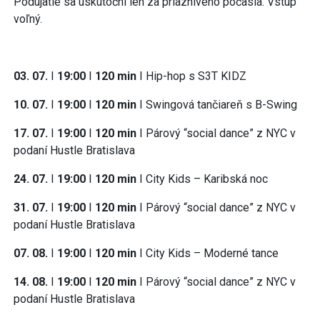
Podujatie sa uskutoční len za priaznivého počasia. Vstup
voľný.
03. 07.
I
19:00
I
120 min
I
Hip-hop s S3T KIDZ
10. 07.
I
19:00
I
120 min
I Swingová tančiareň s B-Swing
17. 07.
I
19:00
I
120 min
I Párový “social dance” z NYC v
podaní Hustle Bratislava
24. 07.
I
19:00
I
120 min
I City Kids – Karibská noc
31. 07.
I
19:00
I
120 min
I Párový “social dance” z NYC v
podaní Hustle Bratislava
07. 08.
I
19:00
I
120 min
I
City Kids – Moderné tance
14. 08.
I
19:00
I
120 min
I Párový “social dance” z NYC v
podaní Hustle Bratislava