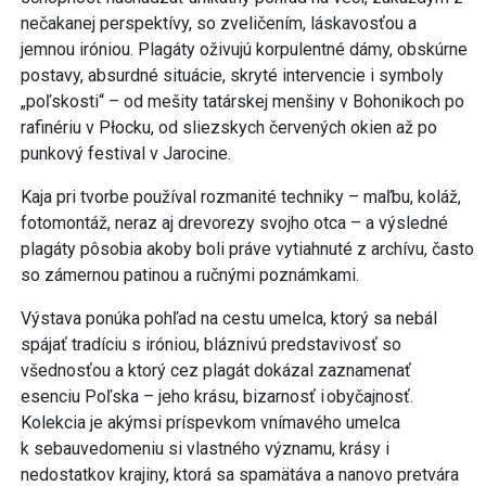
nečakanej perspektívy, so zveličením, láskavosťou a
jemnou iróniou. Plagáty oživujú korpulentné dámy, obskúrne
postavy, absurdné situácie, skryté intervencie i symboly
„poľskosti“ – od mešity tatárskej menšiny v Bohonikoch po
rafinériu v Płocku, od sliezskych červených okien až po
punkový festival v Jarocine.
Kaja pri tvorbe používal rozmanité techniky – maľbu, koláž,
fotomontáž, neraz aj drevorezy svojho otca – a výsledné
plagáty pôsobia akoby boli práve vytiahnuté z archívu, často
so zámernou patinou a ručnými poznámkami.
Výstava ponúka pohľad na cestu umelca, ktorý sa nebál
spájať tradíciu s iróniou, bláznivú predstavivosť so
všednosťou a ktorý cez plagát dokázal zaznamenať
esenciu Poľska – jeho krásu, bizarnosť i obyčajnosť.
Kolekcia je akýmsi príspevkom vnímavého umelca
k sebauvedomeniu si vlastného významu, krásy i
nedostatkov krajiny, ktorá sa spamätáva a nanovo pretvára