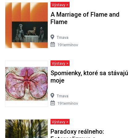
Výstavy >
A Marriage of Flame and
Flame
Trnava
19 termínov
Výstavy >
Spomienky, ktoré sa stávajú
moje
Trnava
19 termínov
Výstavy >
Paradoxy reálneho: