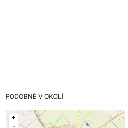
PODOBNÉ V OKOLÍ
+
−