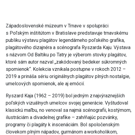
Západoslovenské múzeum v Trnave v spolupráci
s Poľským inštitútom v Bratislave predstavuje trnavskému
publiku výstavu plagátov legendárneho poľského grafika,
plagátového dizajnéra a scénografa Ryszarda Kaju. Výstava
s názvom Od Baltiku po Tatry je výberom stovky plagátov,
ktoré sám autor nazval „zakódovaný bedeker súkromných
spomienok“. Kolekcia vznikala postupne v rokoch 2012 –
2019 a prináša sériu originálnych plagátov plných nostalgie,
umelcových spomienok, ale aj emócií.
Ryszard Kaja (1962 – 2019) bol jedným z najvýraznejších
poľských vizuálnych umelcov svojej generácie. Vyštudoval
klasickú maľbu, no venoval sa najmä scénografii, kostýmom,
ilustráciám a divadelnej grafike – zahŕňajúc pozvánky,
programy či plagáty k inscenáciám. Bol spoločenským
človekom plným nápadov, gurmánom a workoholikom,