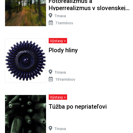
Fotorealizmus a
Hyperrealizmus v slovenskej
maľbe
Trnava
7 termínov
Výstavy >
Plody hliny
Trnava
19 termínov
Výstavy >
Túžba po nepriateľovi
Trnava