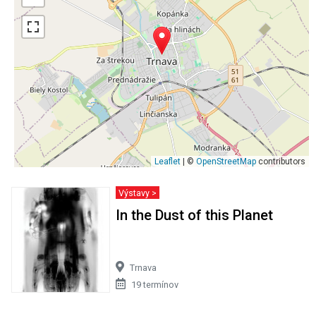
Leaflet
| ©
OpenStreetMap
contributors
Výstavy >
In the Dust of this Planet
Trnava
19 termínov