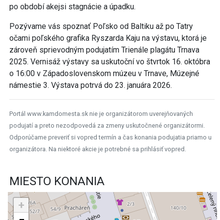
po období akejsi stagnácie a úpadku.
Pozývame vás spoznať Poľsko od Baltiku až po Tatry
očami poľského grafika Ryszarda Kaju na výstavu, ktorá je
zároveň sprievodným podujatím Trienále plagátu Trnava
2025. Vernisáž výstavy sa uskutoční vo štvrtok 16. októbra
o 16:00 v Západoslovenskom múzeu v Trnave, Múzejné
námestie 3. Výstava potrvá do 23. januára 2026.
Portál www.kamdomesta.sk nie je organizátorom uverejňovaných
podujatí a preto nezodpovedá za zmeny uskutočnené organizátormi.
Odporúčame preveriť si vopred termín a čas konania podujatia priamo u
organizátora. Na niektoré akcie je potrebné sa prihlásiť vopred.
MIESTO KONANIA
+
−