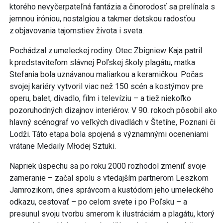
ktorého nevyčerpateľná fantázia a činorodosť sa prelínala s
jemnou iróniou, nostalgiou a takmer detskou radosťou
z objavovania tajomstiev života i sveta.
Pochádzal z umeleckej rodiny. Otec Zbigniew Kaja patril
k predstaviteľom slávnej Poľskej školy plagátu, matka
Stefania bola uznávanou maliarkou a keramičkou. Počas
svojej kariéry vytvoril viac než 150 scén a kostýmov pre
operu, balet, divadlo, film i televíziu – a tiež niekoľko
pozoruhodných dizajnov interiérov. V 90. rokoch pôsobil ako
hlavný scénograf vo veľkých divadlách v Štetíne, Poznani či
Lodži. Táto etapa bola spojená s významnými oceneniami
vrátane Medaily Młodej Sztuki.
Napriek úspechu sa po roku 2000 rozhodol zmeniť svoje
zameranie – začal spolu s vtedajším partnerom Leszkom
Jamrozikom, dnes správcom a kustódom jeho umeleckého
odkazu, cestovať – po celom svete i po Poľsku – a
presunul svoju tvorbu smerom k ilustráciám a plagátu, ktorý