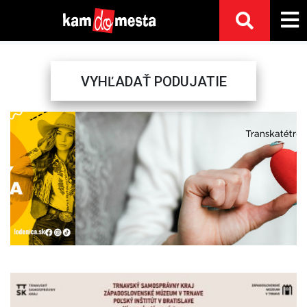
VYHĽADAŤ PODUJATIE
Previous
Next