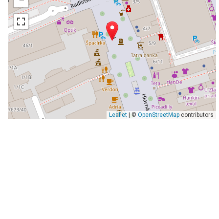
Leaflet
| ©
OpenStreetMap
contributors