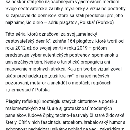
sa neskôr stal jeho najosobnejším vyjadrovacím médiom.
Svoje cestovateľské zážitky, myšlienky a vizuálne postrehy
si zapisoval do denníkov, ktoré sa stali predlohou pre jeho
najznámejšie dielo – sériu plagátov „Polska“ (Poľsko).
Táto séria, ktorú označoval za svoj „umelecký
cestovateľský denník“, zahŕňa 164 plagátov, ktoré tvoril od
roku 2012 až do svojej smrti v roku 2019 – pričom
predstavuje výber autentických postrehov, spomienok a
univerzálnych tém. Nejde o turistickú propagáciu ani
mapovanie miestnych atrakcií. Kaja pri tvorbe vizualizoval
akúsi prechádzku po „duši krajiny“, plnú jedinečných
pozorovaní, metafor a anekdôt o mestách, regiónoch
i „nemiestach“ Poľska.
Plagáty reflektujú nostalgiu starých cintorínov a poetiku
malomestských zátiší, ale aj grotesknosť moderných
panelákov, ľudové čipky, techno-festivaly či staré židovské
štetly. Cítiť v nich fascináciu artdekom, hrabalovský humor a
schopnosť nachádzať unikátny pohľad na veci, zakaždým z