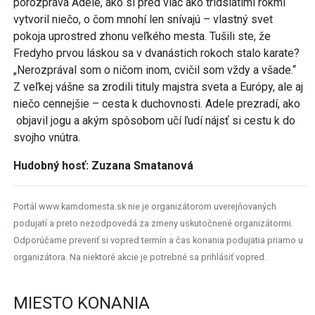
porozpráva Adele, ako si pred viac ako tridsiatimi rokmi
vytvoril niečo, o čom mnohí len snívajú – vlastný svet
pokoja uprostred zhonu veľkého mesta. Tušili ste, že
Fredyho prvou láskou sa v dvanástich rokoch stalo karate?
„Nerozprával som o ničom inom, cvičil som vždy a všade.“
Z veľkej vášne sa zrodili tituly majstra sveta a Európy, ale aj
niečo cennejšie – cesta k duchovnosti. Adele prezradí, ako
objavil jogu a akým spôsobom učí ľudí nájsť si cestu k do
svojho vnútra.
Hudobný hosť: Zuzana Smatanová
Portál www.kamdomesta.sk nie je organizátorom uverejňovaných
podujatí a preto nezodpovedá za zmeny uskutočnené organizátormi.
Odporúčame preveriť si vopred termín a čas konania podujatia priamo u
organizátora. Na niektoré akcie je potrebné sa prihlásiť vopred.
MIESTO KONANIA