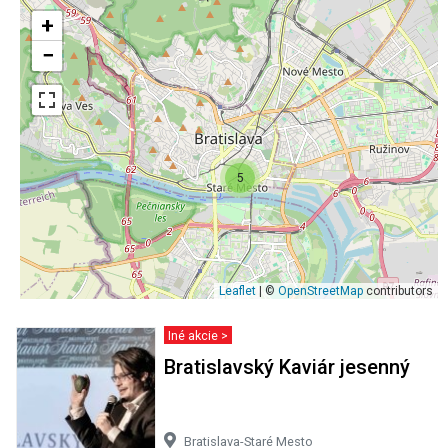
+
−
5
Leaflet
| ©
OpenStreetMap
contributors
Iné akcie >
Bratislavský Kaviár jesenný
Bratislava-Staré Mesto