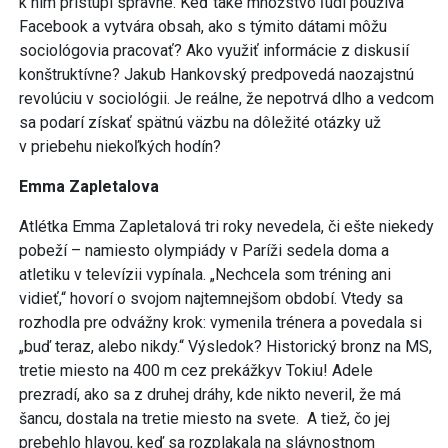
k nim pristúpi správne. Keď také množstvo ľudí používa
Facebook a vytvára obsah, ako s týmito dátami môžu
sociológovia pracovať? Ako využiť informácie z diskusií
konštruktívne? Jakub Hankovský predpovedá naozajstnú
revolúciu v sociológii. Je reálne, že nepotrvá dlho a vedcom
sa podarí získať spätnú väzbu na dôležité otázky už
v priebehu niekoľkých hodín?
Emma Zapletalova
Atlétka Emma Zapletalová tri roky nevedela, či ešte niekedy
pobeží – namiesto olympiády v Paríži sedela doma a
atletiku v televízii vypínala. „Nechcela som tréning ani
vidieť,“ hovorí o svojom najtemnejšom období. Vtedy sa
rozhodla pre odvážny krok: vymenila trénera a povedala si
„buď teraz, alebo nikdy.“ Výsledok? Historický bronz na MS,
tretie miesto na 400 m cez prekážkyv Tokiu! Adele
prezradí, ako sa z druhej dráhy, kde nikto neveril, že má
šancu, dostala na tretie miesto na svete. A tiež, čo jej
prebehlo hlavou, keď sa rozplakala na slávnostnom