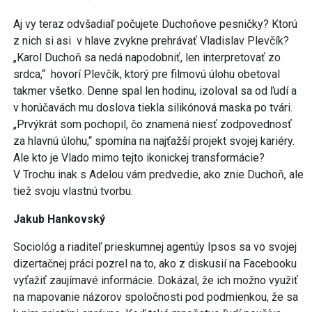
Aj vy teraz odvšadiaľ počujete Duchoňove pesničky? Ktorú
z nich si asi v hlave zvykne prehrávať Vladislav Plevčík?
„Karol Duchoň sa nedá napodobniť, len interpretovať zo
srdca,“ hovorí Plevčík, ktorý pre filmovú úlohu obetoval
takmer všetko. Denne spal len hodinu, izoloval sa od ľudí a
v horúčavách mu doslova tiekla silikónová maska po tvári.
„Prvýkrát som pochopil, čo znamená niesť zodpovednosť
za hlavnú úlohu,“ spomína na najťažší projekt svojej kariéry.
Ale kto je Vlado mimo tejto ikonickej transformácie?
V Trochu inak s Adelou vám predvedie, ako znie Duchoň, ale
tiež svoju vlastnú tvorbu.
Jakub Hankovský
Sociológ a riaditeľ prieskumnej agentúy Ipsos sa vo svojej
dizertačnej práci pozrel na to, ako z diskusií na Facebooku
vyťažiť zaujímavé informácie. Dokázal, že ich možno využiť
na mapovanie názorov spoločnosti pod podmienkou, že sa