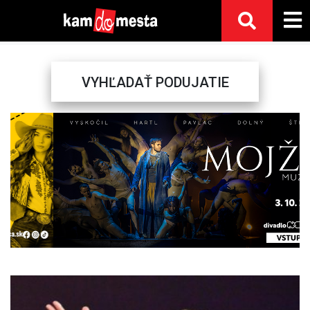
VYHĽADAŤ PODUJATIE
Previous
Next