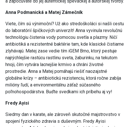
a započúvate do jej autentickej speváckej a autorskej tvorby.
Anna Podmanická a Matej Zámečník
Viete, čím sú výnimoční? Už ako stredoškoláci si našli cestu
do laboratórií špičkových univerzít! Anna vyvinula revolučnú
technológiu čistenia vody pomocou svetla a plazmy. Ničí
antibiotiká a rezistentné baktérie tam, kde klasické čistiarne
zlyhávajú. Matej zase vedie tím iGEM Brno, ktorý pestuje
najrýchlejšie rastúcu rastlinu sveta, žaburinku, na tekutom
hnoji, čím vytvára lacnejšie krmivo a chráni životné
prostredie. Anna a Matej pomáhajú riešiť naozajstné
globálne krízy – antibiotickú rezistenciu, ktorá ročne zabíja
milióny ľudí, a environmentálnu záťaž súčasného
poľnohospodárstva. Buďte svedkami ich príbehu aj vy!
Fredy Ayisi
Siedmy dan v karate, ale zároveň skutočné majstrovstvo v
spojení fyzického zdravia s duševným. Fredy Ayisi