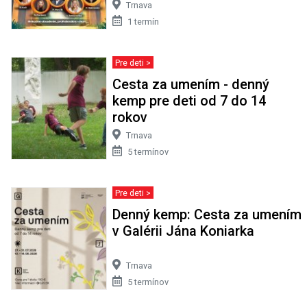
Trnava
1 termín
Pre deti >
Cesta za umením - denný
kemp pre deti od 7 do 14
rokov
Trnava
5 termínov
Pre deti >
Denný kemp: Cesta za umením
v Galérii Jána Koniarka
Trnava
5 termínov