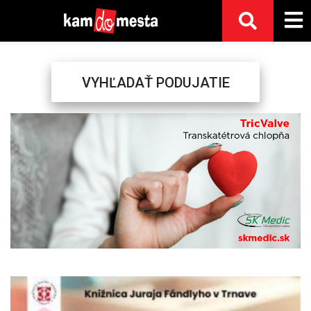
VYHĽADAŤ PODUJATIE
Previous
Next