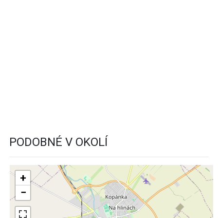
PODOBNÉ V OKOLÍ
+
−