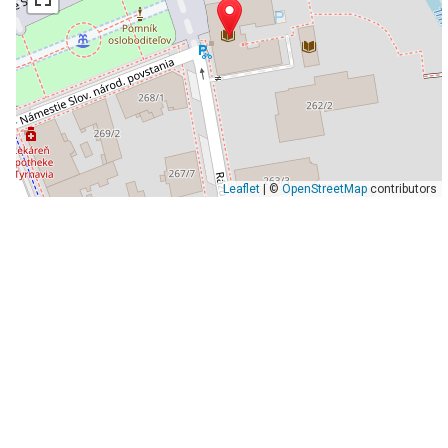
Leaflet
| ©
OpenStreetMap
contributors