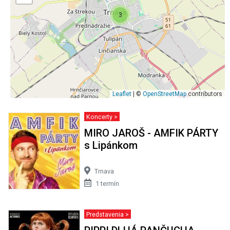
3
Leaflet
| ©
OpenStreetMap
contributors
Koncerty >
MIRO JAROŠ - AMFIK PÁRTY
s Lipánkom
Trnava
1 termín
Predstavenia >