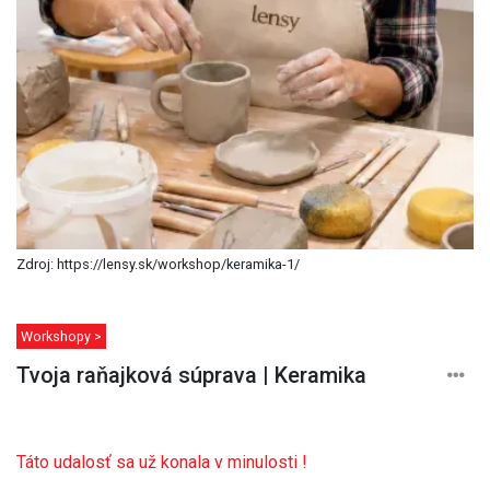
Zdroj: https://lensy.sk/workshop/keramika-1/
Workshopy >
Tvoja raňajková súprava | Keramika
Táto udalosť sa už konala v minulosti !