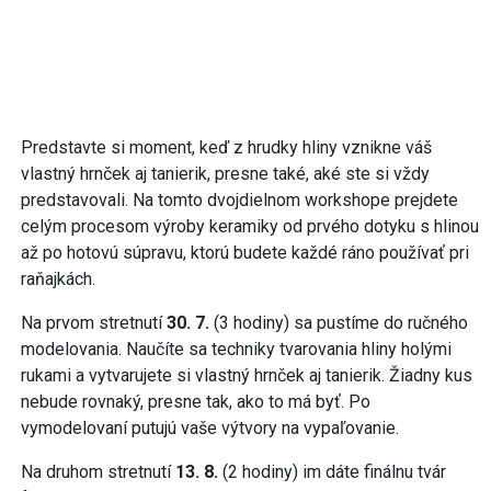
Predstavte si moment, keď z hrudky hliny vznikne váš
vlastný hrnček aj tanierik, presne také, aké ste si vždy
predstavovali. Na tomto dvojdielnom workshope prejdete
celým procesom výroby keramiky od prvého dotyku s hlinou
až po hotovú súpravu, ktorú budete každé ráno používať pri
raňajkách.
Na prvom stretnutí
30. 7.
(3 hodiny) sa pustíme do ručného
modelovania. Naučíte sa techniky tvarovania hliny holými
rukami a vytvarujete si vlastný hrnček aj tanierik. Žiadny kus
nebude rovnaký, presne tak, ako to má byť. Po
vymodelovaní putujú vaše výtvory na vypaľovanie.
Na druhom stretnutí
13. 8.
(2 hodiny) im dáte finálnu tvár