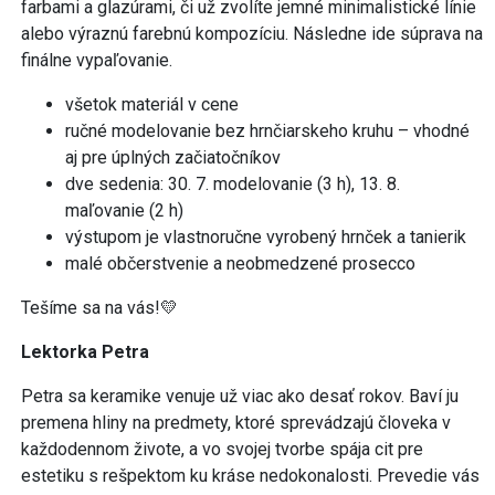
farbami a glazúrami, či už zvolíte jemné minimalistické línie
alebo výraznú farebnú kompozíciu. Následne ide súprava na
finálne vypaľovanie.
všetok materiál v cene
ručné modelovanie bez hrnčiarskeho kruhu – vhodné
aj pre úplných začiatočníkov
dve sedenia: 30. 7. modelovanie (3 h), 13. 8.
maľovanie (2 h)
výstupom je vlastnoručne vyrobený hrnček a tanierik
malé občerstvenie a neobmedzené prosecco
Tešíme sa na vás!💛
Lektorka Petra
Petra sa keramike venuje už viac ako desať rokov. Baví ju
premena hliny na predmety, ktoré sprevádzajú človeka v
každodennom živote, a vo svojej tvorbe spája cit pre
estetiku s rešpektom ku kráse nedokonalosti. Prevedie vás