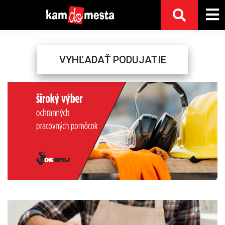
VYHĽADAŤ PODUJATIE
Previous
Next