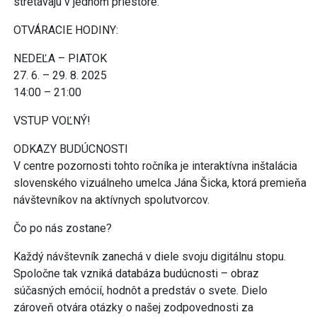
stretávajú v jednom priestore.
OTVÁRACIE HODINY:
NEDEĽA – PIATOK
27. 6. – 29. 8. 2025
14:00 – 21:00
VSTUP VOĽNÝ!
ODKAZY BUDÚCNOSTI
V centre pozornosti tohto ročníka je interaktívna inštalácia
slovenského vizuálneho umelca Jána Šicka, ktorá premieňa
návštevníkov na aktívnych spolutvorcov.
Čo po nás zostane?
Každý návštevník zanechá v diele svoju digitálnu stopu.
Spoločne tak vzniká databáza budúcnosti – obraz
súčasných emócií, hodnôt a predstáv o svete. Dielo
zároveň otvára otázky o našej zodpovednosti za