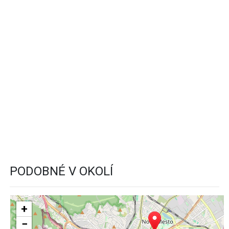
PODOBNÉ V OKOLÍ
+
−