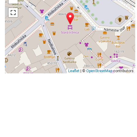
Leaflet
| ©
OpenStreetMap
contributors