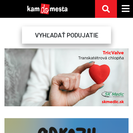
VYHĽADAŤ PODUJATIE
Previous
Next