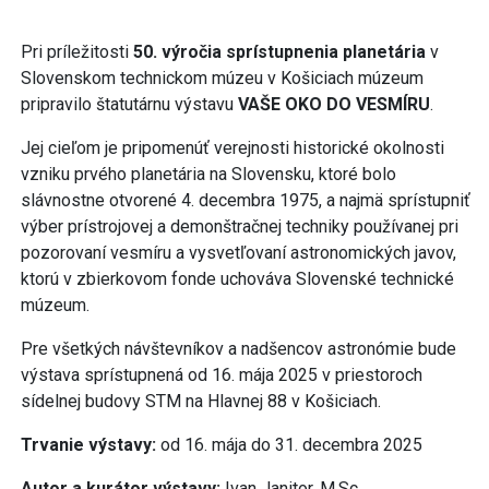
Pri príležitosti
50. výročia sprístupnenia planetária
v
Slovenskom technickom múzeu v Košiciach múzeum
pripravilo štatutárnu výstavu
VAŠE OKO DO VESMÍRU
.
Jej cieľom je pripomenúť verejnosti historické okolnosti
vzniku prvého planetária na Slovensku, ktoré bolo
slávnostne otvorené 4. decembra 1975, a najmä sprístupniť
výber prístrojovej a demonštračnej techniky používanej pri
pozorovaní vesmíru a vysvetľovaní astronomických javov,
ktorú v zbierkovom fonde uchováva Slovenské technické
múzeum.
Pre všetkých návštevníkov a nadšencov astronómie bude
výstava sprístupnená od 16. mája 2025 v priestoroch
sídelnej budovy STM na Hlavnej 88 v Košiciach.
Trvanie výstavy:
od 16. mája do 31. decembra 2025
Autor a kurátor výstavy:
Ivan Janitor, M.Sc.