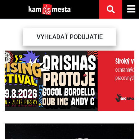
VYHĽADAŤ PODUJATIE
Previous
Next