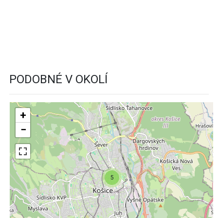
PODOBNÉ V OKOLÍ
+
−
5