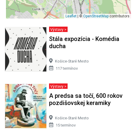
Leaflet
| ©
OpenStreetMap
contributors
Výstavy >
Stála expozícia - Komédia
ducha
Košice-Staré Mesto
117 termínov
Výstavy >
A predsa sa točí, 600 rokov
pozdišovskej keramiky
Košice-Staré Mesto
15 termínov