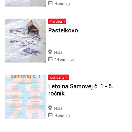
4 termíny
Pre deti >
Pastelkovo
Nitra
14 termínov
Koncerty >
Leto na Samovej č. 1 - 5.
ročník
Nitra
4 termíny