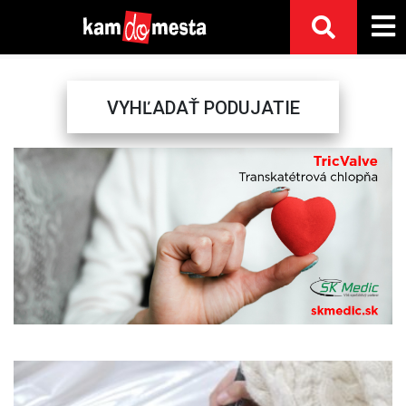
VYHĽADAŤ PODUJATIE
Previous
Next