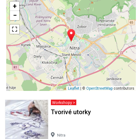
+
−
Leaflet
| ©
OpenStreetMap
contributors
Workshopy >
Tvorivé utorky
Nitra