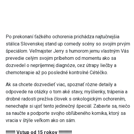
Po prekonaní ťažkého ochorenia prichádza najtučnejšia
stálica Slovenskej stand up comedy scény so svojím prvým
špeciálom. Veľmajster Jerry s humorom jemu vlastným Vás
prevedie celým svojim príbehom od momentu ako sa
dozvedel o nepríjemnej diagnóze, cez útrapy liečby a
chemoterapie až po posledné kontrolné Cétéčko.
Ak sa chcete dozvedieť viac, spoznať rôzne detaily a
odpovede na otázky o tom aké stavy, myšlienky, trápenia a
drobné radosti prežíva človek s onkologickým ochorením,
nenechajte si ujsť tento jedinečný špeciál. Zabavte sa, niečo
sa naučte a podporte svojho obľúbeného komika, ktorý sa
vracia v štýle veľkom ako on sám.
!!!!!!!! Vstup od 15 rokov !!!!!!!!!!!