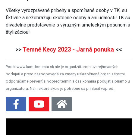
Všetky vyrozprávané príbehy a spomínané osoby v TK, sú
fiktívne a nezobrazujú skutočné osoby a ani udalosti! TK sú
divadelné predstavenie s výrazným umeleckým posunom a
štylizáciou!
>>
Temné Kecy 2023 - Jarná ponuka
<<
Portál www.kamdomesta.sk nie je organizátorom uverejňovaných
podujatí a preto nezodpovedá za zmeny uskutočnené organizátormi.
Odporúčame preveriť si vopred termín a čas konania podujatia priamo u
organizátora. Na niektoré akcie je potrebné sa prihlásiť vopred.