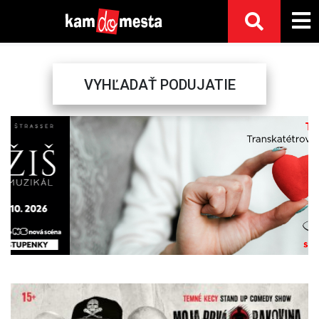
VYHĽADAŤ PODUJATIE
Previous
Next