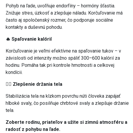
Pohyb na ľade, uvoľňuje endorfíny – hormóny šťastia.
Znižuje stres, úzkosť a zlepšuje náladu. Korčuľovanie má
často aj spoločenský rozmer, čo podporuje sociálne
kontakty a duševnú pohodu.
🔥 Spaľovanie kalórií
Korčuľovanie je veľmi efektívne na spaľovanie tukov – v
závislosti od intenzity možno spáliť 300–600 kalórií za
hodinu. Pomáha tak pri kontrole hmotnosti a celkovej
kondícii.
🧘‍♀️ Zlepšenie držania tela
Stabilizácia tela na klzkom povrchu núti človeka zapájať
hlboké svaly, čo posilňuje chrbtové svaly a zlepšuje držanie
tela.
Zoberte rodinu, priateľov a užite si zimnú atmosféru a
radosť z pohybu na ľade.