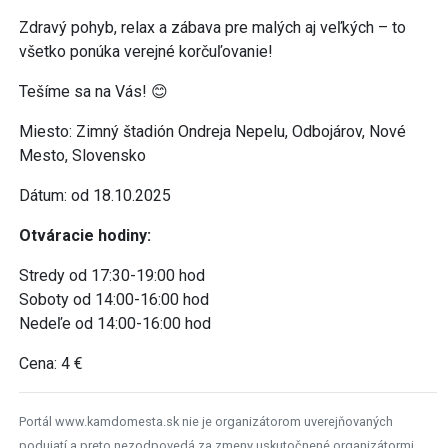
Zdravý pohyb, relax a zábava pre malých aj veľkých – to
všetko ponúka verejné korčuľovanie!
Tešíme sa na Vás! 😊
Miesto: Zimný štadión Ondreja Nepelu, Odbojárov, Nové
Mesto, Slovensko
Dátum: od 18.10.2025
Otváracie hodiny:
Stredy od 17:30-19:00 hod
Soboty od 14:00-16:00 hod
Nedeľe od 14:00-16:00 hod
Cena: 4 €
Portál www.kamdomesta.sk nie je organizátorom uverejňovaných
podujatí a preto nezodpovedá za zmeny uskutočnené organizátormi.