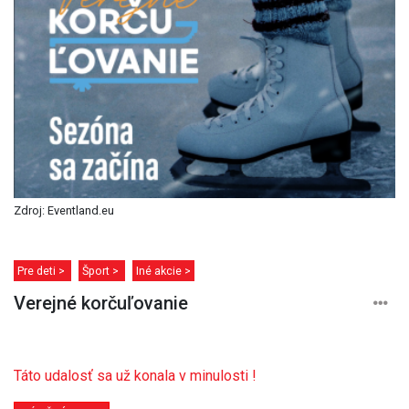
Zdroj: Eventland.eu
Pre deti >
Šport >
Iné akcie >
Verejné korčuľovanie
Táto udalosť sa už konala v minulosti !