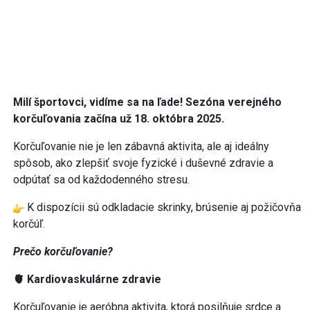
Milí športovci, vidíme sa na ľade! Sezóna verejného
korčuľovania začína už 18. októbra 2025.
Korčuľovanie nie je len zábavná aktivita, ale aj ideálny
spôsob, ako zlepšiť svoje fyzické i duševné zdravie a
odpútať sa od každodenného stresu.
K dispozícii sú odkladacie skrinky, brúsenie aj požičovňa
korčúľ.
Prečo korčuľovanie?
🫀 Kardiovaskulárne zdravie
Korčuľovanie je aeróbna aktivita, ktorá posilňuje srdce a