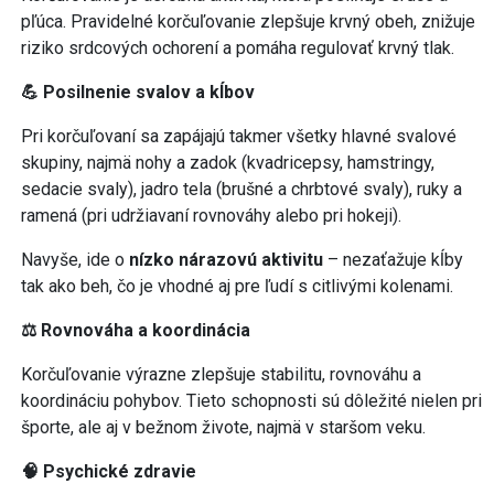
pľúca. Pravidelné korčuľovanie zlepšuje krvný obeh, znižuje
riziko srdcových ochorení a pomáha regulovať krvný tlak.
💪 Posilnenie svalov a kĺbov
Pri korčuľovaní sa zapájajú takmer všetky hlavné svalové
skupiny, najmä nohy a zadok (kvadricepsy, hamstringy,
sedacie svaly), jadro tela (brušné a chrbtové svaly), ruky a
ramená (pri udržiavaní rovnováhy alebo pri hokeji).
Navyše, ide o
nízko nárazovú aktivitu
– nezaťažuje kĺby
tak ako beh, čo je vhodné aj pre ľudí s citlivými kolenami.
⚖️ Rovnováha a koordinácia
Korčuľovanie výrazne zlepšuje stabilitu, rovnováhu a
koordináciu pohybov. Tieto schopnosti sú dôležité nielen pri
športe, ale aj v bežnom živote, najmä v staršom veku.
🧠 Psychické zdravie