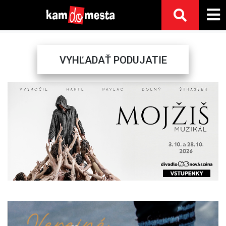
VYHĽADAŤ PODUJATIE
Previous
Next