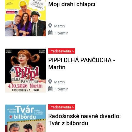
Moji drahí chlapci
Martin
1 termín
Predstavenia >
PIPPI DLHÁ PANČUCHA -
Martin
Martin
1 termín
Predstavenia >
Radošinské naivné divadlo:
Tvár z bilbordu