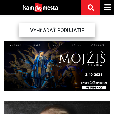
VYHĽADAŤ PODUJATIE
Previous
Next