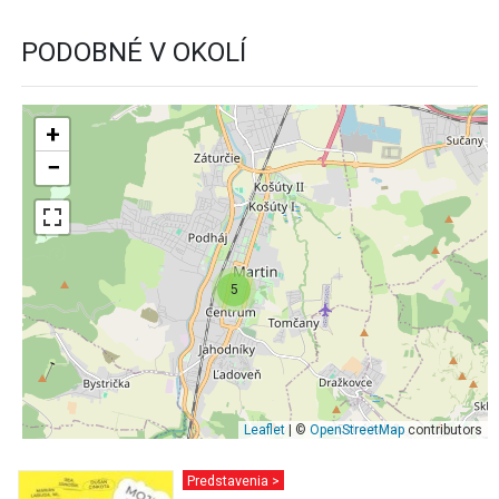
PODOBNÉ V OKOLÍ
+
−
5
Leaflet
| ©
OpenStreetMap
contributors
Predstavenia >