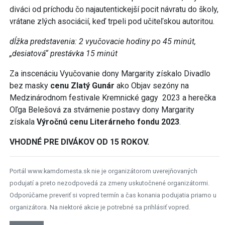
diváci od príchodu čo najautentickejší pocit návratu do školy,
vrátane zlých asociácií, keď trpeli pod učiteľskou autoritou.
dĺžka predstavenia: 2 vyučovacie hodiny po 45 minút,
„desiatová“ prestávka 15 minút
Za inscenáciu Vyučovanie dony Margarity získalo Divadlo
bez masky
cenu Zlatý Gunár
ako Objav sezóny na
Medzinárodnom festivale Kremnické gagy 2023 a herečka
Oľga Belešová za stvárnenie postavy dony Margarity
získala
Výročnú cenu Literárneho fondu 2023
.
VHODNÉ PRE DIVÁKOV OD 15 ROKOV.
Portál www.kamdomesta.sk nie je organizátorom uverejňovaných
podujatí a preto nezodpovedá za zmeny uskutočnené organizátormi.
Odporúčame preveriť si vopred termín a čas konania podujatia priamo u
organizátora. Na niektoré akcie je potrebné sa prihlásiť vopred.