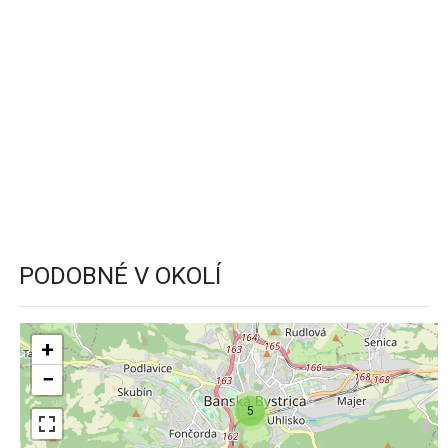
PODOBNÉ V OKOLÍ
+
−
5