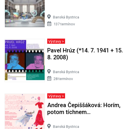
Banská Bystrica
137 termínov
Výstavy >
Pavel Hrúz (*14. 7. 1941 + 15.
8. 2008)
Banská Bystrica
28 termínov
Výstavy >
Andrea Čepiššáková: Horím,
potom tíchnem…
Banská Bystrica