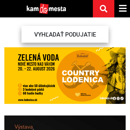
VYHĽADAŤ PODUJATIE
Previous
Next