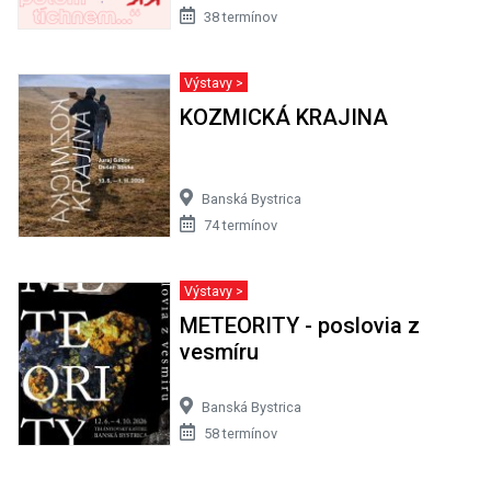
38 termínov
Výstavy >
KOZMICKÁ KRAJINA
Banská Bystrica
74 termínov
Výstavy >
METEORITY - poslovia z
vesmíru
Banská Bystrica
58 termínov