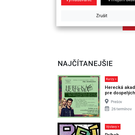
NAJČÍTANEJŠIE
Kurzy >
Herecká aka
pre dospelýc
Prešov
26 termínov
Výstavy >
Príbeh