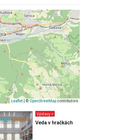
Leaflet
| ©
OpenStreetMap
contributors
Výstavy >
VÁS MOHLO
Veda v hračkách