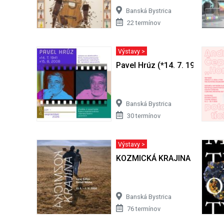
Banská Bystrica
22 termínov
Výstavy >
Pavel Hrúz (*14. 7. 1941 + 15.
Banská Bystrica
30 termínov
Výstavy >
KOZMICKÁ KRAJINA
Banská Bystrica
76 termínov