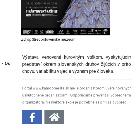
Zdroj: Stredoslovenské múzeum
Výstava venovaná kurovitým vtákom, vyskytujúc
. - Od
predstaví okrem slovenských druhov žijúcich v prír
chovu, variabilitu vajec a význam pre človeka.
Portál www.kamdomesta.sk nie je organizátorom uverejňovanýc
uskutočnené organizátormi. Odporúčame preveriť si vopred term
organizátora. Na niektoré akcie je potrebné sa prihlásiť vopred.