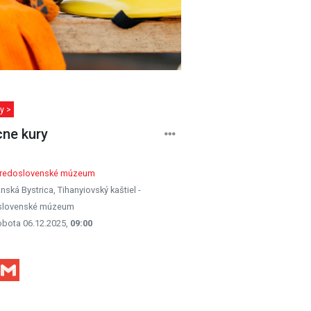
y >
ne kury
tredoslovenské múzeum
nská Bystrica, Tihanyiovský kaštiel -
slovenské múzeum
obota 06.12.2025,
09:00
Facebook
Gmail