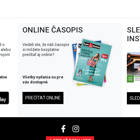
ONLINE ČASOPIS
SL
IN
d o
Vedeli ste, že náš časopis
 alebo
si môžete bezplatne
svojom
prečítať aj online?
atne
Všetky vydania su pre
vás dostupné
PREČÍTAŤ ONLINE
SLE