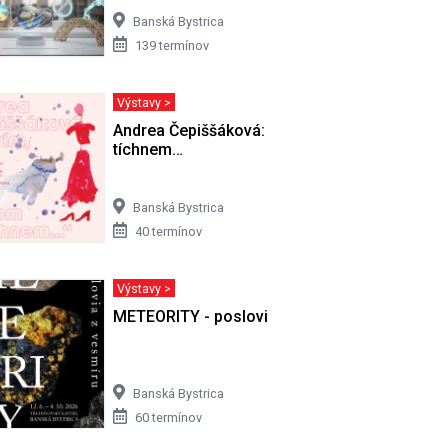
Banská Bystrica
139 termínov
Výstavy >
 8. 2008)
Andrea Čepiššáková: Horím, potom
tíchnem…
Banská Bystrica
40 termínov
Výstavy >
METEORITY - poslovia z vesmíru
Banská Bystrica
60 termínov