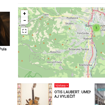
+
−
5
Pula
Výstavy >
OTIS LAUBERT: UMENIE BY 
AJ VYLIEČIŤ