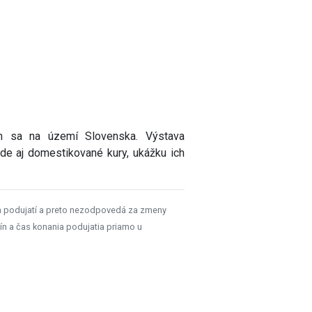
im sa na území Slovenska. Výstava
ode aj domestikované kury, ukážku ich
h podujatí a preto nezodpovedá za zmeny
ín a čas konania podujatia priamo u