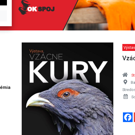
Výstav
Vzác
S
Ba
démia
Stredo
h
S