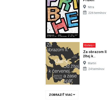
Nitra
226 termínov
Výstavy >
Za obrazom II
žltej k…
Martin
24 termínov
ZOBRAZIŤ VIAC