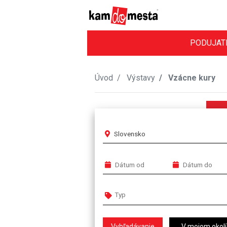
PODUJAT
Úvod
Výstavy
Vzácne kury
Slovensko
V mojom okolí